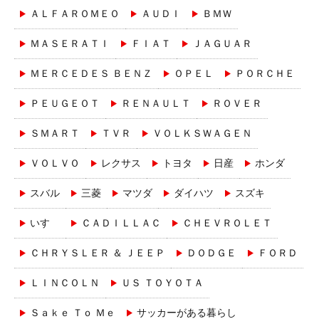
ＡＬＦＡＲＯＭＥＯ
ＡＵＤＩ
ＢＭＷ
ＭＡＳＥＲＡＴＩ
ＦＩＡＴ
ＪＡＧＵＡＲ
ＭＥＲＣＥＤＥＳ ＢＥＮＺ
ＯＰＥＬ
ＰＯＲＣＨＥ
ＰＥＵＧＥＯＴ
ＲＥＮＡＵＬＴ
ＲＯＶＥＲ
ＳＭＡＲＴ
ＴＶＲ
ＶＯＬＫＳＷＡＧＥＮ
ＶＯＬＶＯ
レクサス
トヨタ
日産
ホンダ
スバル
三菱
マツダ
ダイハツ
スズキ
いすゞ
ＣＡＤＩＬＬＡＣ
ＣＨＥＶＲＯＬＥＴ
ＣＨＲＹＳＬＥＲ ＆ ＪＥＥＰ
ＤＯＤＧＥ
ＦＯＲＤ
ＬＩＮＣＯＬＮ
ＵＳ ＴＯＹＯＴＡ
Ｓａｋｅ Ｔｏ Ｍｅ
サッカーがある暮らし