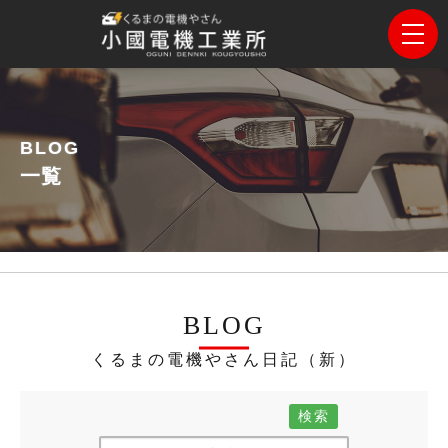
BLOG
一覧
BLOG
くるまの電機やさん日記（新）
検索