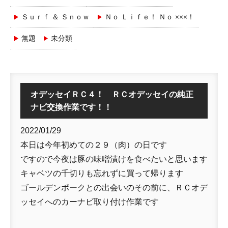
Ｓｕｒｆ ＆ Ｓｎｏｗ
Ｎｏ Ｌｉｆｅ！ Ｎｏ ×××！
無題
未分類
オデッセイＲＣ４！ ＲＣオデッセイの純正
ナビ交換作業です！！
2022/01/29
本日は今年初めての２９（肉）の日です
ですので今夜は豚の味噌漬けを食べたいと思います
キャベツの千切りも忘れずに買って帰ります
ゴールデンポークとの出会いのその前に、ＲＣオデ
ッセイへのカーナビ取り付け作業です