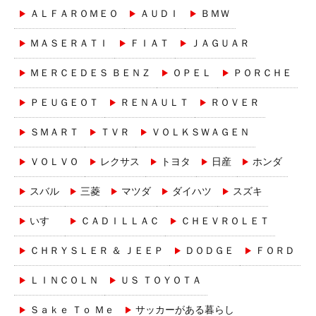
ＡＬＦＡＲＯＭＥＯ
ＡＵＤＩ
ＢＭＷ
ＭＡＳＥＲＡＴＩ
ＦＩＡＴ
ＪＡＧＵＡＲ
ＭＥＲＣＥＤＥＳ ＢＥＮＺ
ＯＰＥＬ
ＰＯＲＣＨＥ
ＰＥＵＧＥＯＴ
ＲＥＮＡＵＬＴ
ＲＯＶＥＲ
ＳＭＡＲＴ
ＴＶＲ
ＶＯＬＫＳＷＡＧＥＮ
ＶＯＬＶＯ
レクサス
トヨタ
日産
ホンダ
スバル
三菱
マツダ
ダイハツ
スズキ
いすゞ
ＣＡＤＩＬＬＡＣ
ＣＨＥＶＲＯＬＥＴ
ＣＨＲＹＳＬＥＲ ＆ ＪＥＥＰ
ＤＯＤＧＥ
ＦＯＲＤ
ＬＩＮＣＯＬＮ
ＵＳ ＴＯＹＯＴＡ
Ｓａｋｅ Ｔｏ Ｍｅ
サッカーがある暮らし