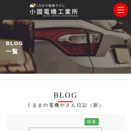
BLOG
一覧
BLOG
くるまの電機やさん日記（新）
検索