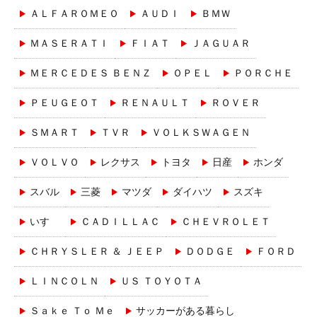
ＡＬＦＡＲＯＭＥＯ
ＡＵＤＩ
ＢＭＷ
ＭＡＳＥＲＡＴＩ
ＦＩＡＴ
ＪＡＧＵＡＲ
ＭＥＲＣＥＤＥＳ ＢＥＮＺ
ＯＰＥＬ
ＰＯＲＣＨＥ
ＰＥＵＧＥＯＴ
ＲＥＮＡＵＬＴ
ＲＯＶＥＲ
ＳＭＡＲＴ
ＴＶＲ
ＶＯＬＫＳＷＡＧＥＮ
ＶＯＬＶＯ
レクサス
トヨタ
日産
ホンダ
スバル
三菱
マツダ
ダイハツ
スズキ
いすゞ
ＣＡＤＩＬＬＡＣ
ＣＨＥＶＲＯＬＥＴ
ＣＨＲＹＳＬＥＲ ＆ ＪＥＥＰ
ＤＯＤＧＥ
ＦＯＲＤ
ＬＩＮＣＯＬＮ
ＵＳ ＴＯＹＯＴＡ
Ｓａｋｅ Ｔｏ Ｍｅ
サッカーがある暮らし