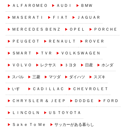
ＡＬＦＡＲＯＭＥＯ
ＡＵＤＩ
ＢＭＷ
ＭＡＳＥＲＡＴＩ
ＦＩＡＴ
ＪＡＧＵＡＲ
ＭＥＲＣＥＤＥＳ ＢＥＮＺ
ＯＰＥＬ
ＰＯＲＣＨＥ
ＰＥＵＧＥＯＴ
ＲＥＮＡＵＬＴ
ＲＯＶＥＲ
ＳＭＡＲＴ
ＴＶＲ
ＶＯＬＫＳＷＡＧＥＮ
ＶＯＬＶＯ
レクサス
トヨタ
日産
ホンダ
スバル
三菱
マツダ
ダイハツ
スズキ
いすゞ
ＣＡＤＩＬＬＡＣ
ＣＨＥＶＲＯＬＥＴ
ＣＨＲＹＳＬＥＲ ＆ ＪＥＥＰ
ＤＯＤＧＥ
ＦＯＲＤ
ＬＩＮＣＯＬＮ
ＵＳ ＴＯＹＯＴＡ
Ｓａｋｅ Ｔｏ Ｍｅ
サッカーがある暮らし