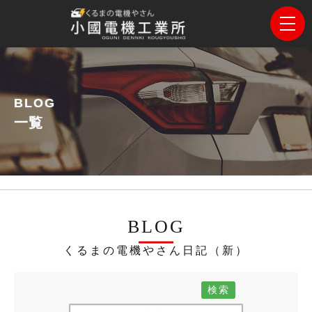
BLOG
一覧
BLOG
くるまの電機やさん日記（新）
検索