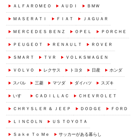
ＡＬＦＡＲＯＭＥＯ
ＡＵＤＩ
ＢＭＷ
ＭＡＳＥＲＡＴＩ
ＦＩＡＴ
ＪＡＧＵＡＲ
ＭＥＲＣＥＤＥＳ ＢＥＮＺ
ＯＰＥＬ
ＰＯＲＣＨＥ
ＰＥＵＧＥＯＴ
ＲＥＮＡＵＬＴ
ＲＯＶＥＲ
ＳＭＡＲＴ
ＴＶＲ
ＶＯＬＫＳＷＡＧＥＮ
ＶＯＬＶＯ
レクサス
トヨタ
日産
ホンダ
スバル
三菱
マツダ
ダイハツ
スズキ
いすゞ
ＣＡＤＩＬＬＡＣ
ＣＨＥＶＲＯＬＥＴ
ＣＨＲＹＳＬＥＲ ＆ ＪＥＥＰ
ＤＯＤＧＥ
ＦＯＲＤ
ＬＩＮＣＯＬＮ
ＵＳ ＴＯＹＯＴＡ
Ｓａｋｅ Ｔｏ Ｍｅ
サッカーがある暮らし