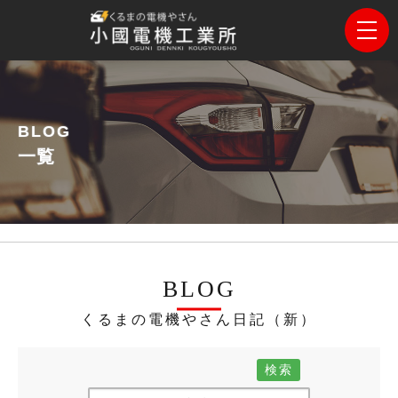
BLOG
一覧
BLOG
くるまの電機やさん日記（新）
検索