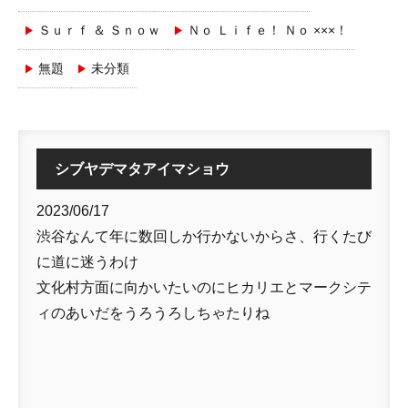
Ｓｕｒｆ ＆ Ｓｎｏｗ
Ｎｏ Ｌｉｆｅ！ Ｎｏ ×××！
無題
未分類
シブヤデマタアイマショウ
2023/06/17
渋谷なんて年に数回しか行かないからさ、行くたび
に道に迷うわけ
文化村方面に向かいたいのにヒカリエとマークシテ
ィのあいだをうろうろしちゃたりね