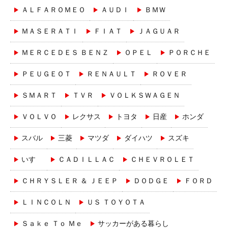
ＡＬＦＡＲＯＭＥＯ
ＡＵＤＩ
ＢＭＷ
ＭＡＳＥＲＡＴＩ
ＦＩＡＴ
ＪＡＧＵＡＲ
ＭＥＲＣＥＤＥＳ ＢＥＮＺ
ＯＰＥＬ
ＰＯＲＣＨＥ
ＰＥＵＧＥＯＴ
ＲＥＮＡＵＬＴ
ＲＯＶＥＲ
ＳＭＡＲＴ
ＴＶＲ
ＶＯＬＫＳＷＡＧＥＮ
ＶＯＬＶＯ
レクサス
トヨタ
日産
ホンダ
スバル
三菱
マツダ
ダイハツ
スズキ
いすゞ
ＣＡＤＩＬＬＡＣ
ＣＨＥＶＲＯＬＥＴ
ＣＨＲＹＳＬＥＲ ＆ ＪＥＥＰ
ＤＯＤＧＥ
ＦＯＲＤ
ＬＩＮＣＯＬＮ
ＵＳ ＴＯＹＯＴＡ
Ｓａｋｅ Ｔｏ Ｍｅ
サッカーがある暮らし