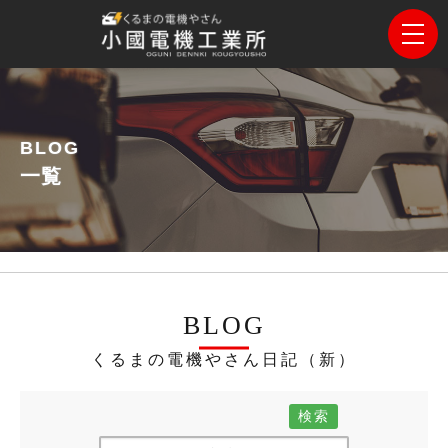
BLOG
一覧
BLOG
くるまの電機やさん日記（新）
検索