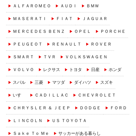
ＡＬＦＡＲＯＭＥＯ
ＡＵＤＩ
ＢＭＷ
ＭＡＳＥＲＡＴＩ
ＦＩＡＴ
ＪＡＧＵＡＲ
ＭＥＲＣＥＤＥＳ ＢＥＮＺ
ＯＰＥＬ
ＰＯＲＣＨＥ
ＰＥＵＧＥＯＴ
ＲＥＮＡＵＬＴ
ＲＯＶＥＲ
ＳＭＡＲＴ
ＴＶＲ
ＶＯＬＫＳＷＡＧＥＮ
ＶＯＬＶＯ
レクサス
トヨタ
日産
ホンダ
スバル
三菱
マツダ
ダイハツ
スズキ
いすゞ
ＣＡＤＩＬＬＡＣ
ＣＨＥＶＲＯＬＥＴ
ＣＨＲＹＳＬＥＲ ＆ ＪＥＥＰ
ＤＯＤＧＥ
ＦＯＲＤ
ＬＩＮＣＯＬＮ
ＵＳ ＴＯＹＯＴＡ
Ｓａｋｅ Ｔｏ Ｍｅ
サッカーがある暮らし