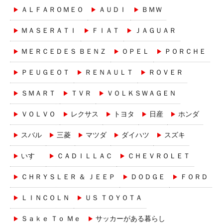
ＡＬＦＡＲＯＭＥＯ
ＡＵＤＩ
ＢＭＷ
ＭＡＳＥＲＡＴＩ
ＦＩＡＴ
ＪＡＧＵＡＲ
ＭＥＲＣＥＤＥＳ ＢＥＮＺ
ＯＰＥＬ
ＰＯＲＣＨＥ
ＰＥＵＧＥＯＴ
ＲＥＮＡＵＬＴ
ＲＯＶＥＲ
ＳＭＡＲＴ
ＴＶＲ
ＶＯＬＫＳＷＡＧＥＮ
ＶＯＬＶＯ
レクサス
トヨタ
日産
ホンダ
スバル
三菱
マツダ
ダイハツ
スズキ
いすゞ
ＣＡＤＩＬＬＡＣ
ＣＨＥＶＲＯＬＥＴ
ＣＨＲＹＳＬＥＲ ＆ ＪＥＥＰ
ＤＯＤＧＥ
ＦＯＲＤ
ＬＩＮＣＯＬＮ
ＵＳ ＴＯＹＯＴＡ
Ｓａｋｅ Ｔｏ Ｍｅ
サッカーがある暮らし