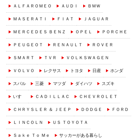
ＡＬＦＡＲＯＭＥＯ
ＡＵＤＩ
ＢＭＷ
ＭＡＳＥＲＡＴＩ
ＦＩＡＴ
ＪＡＧＵＡＲ
ＭＥＲＣＥＤＥＳ ＢＥＮＺ
ＯＰＥＬ
ＰＯＲＣＨＥ
ＰＥＵＧＥＯＴ
ＲＥＮＡＵＬＴ
ＲＯＶＥＲ
ＳＭＡＲＴ
ＴＶＲ
ＶＯＬＫＳＷＡＧＥＮ
ＶＯＬＶＯ
レクサス
トヨタ
日産
ホンダ
スバル
三菱
マツダ
ダイハツ
スズキ
いすゞ
ＣＡＤＩＬＬＡＣ
ＣＨＥＶＲＯＬＥＴ
ＣＨＲＹＳＬＥＲ ＆ ＪＥＥＰ
ＤＯＤＧＥ
ＦＯＲＤ
ＬＩＮＣＯＬＮ
ＵＳ ＴＯＹＯＴＡ
Ｓａｋｅ Ｔｏ Ｍｅ
サッカーがある暮らし