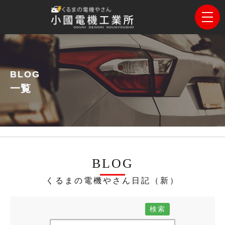
BLOG
一覧
BLOG
くるまの電機やさん日記（新）
検索