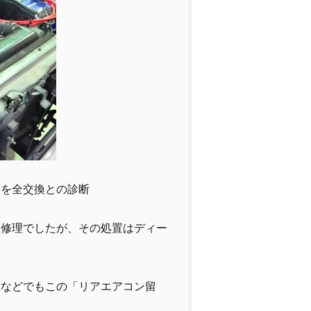
ムを全交換との診断
ン修理でしたが、その処置はディー
た
車などでもこの「リアエアコン留
す