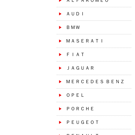
ＡＬＦＡＲＯＭＥＯ
ＡＵＤＩ
ＢＭＷ
ＭＡＳＥＲＡＴＩ
ＦＩＡＴ
ＪＡＧＵＡＲ
ＭＥＲＣＥＤＥＳ ＢＥＮＺ
ＯＰＥＬ
ＰＯＲＣＨＥ
ＰＥＵＧＥＯＴ