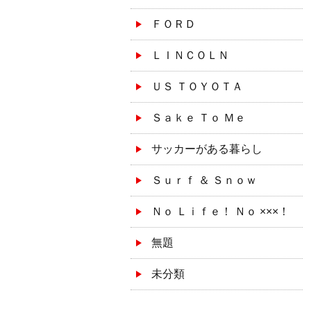
ＦＯＲＤ
ＬＩＮＣＯＬＮ
ＵＳ ＴＯＹＯＴＡ
Ｓａｋｅ Ｔｏ Ｍｅ
サッカーがある暮らし
Ｓｕｒｆ ＆ Ｓｎｏｗ
Ｎｏ Ｌｉｆｅ！ Ｎｏ ×××！
無題
未分類