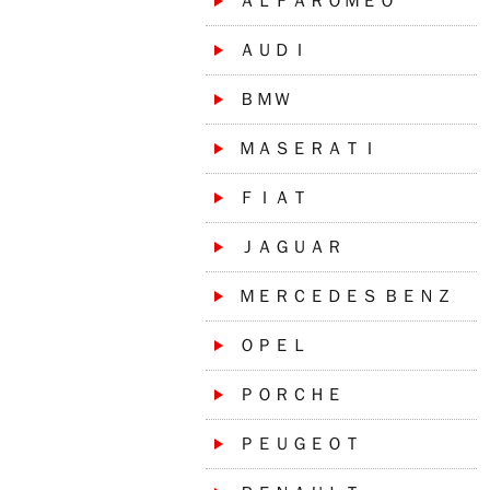
ＡＬＦＡＲＯＭＥＯ
ＡＵＤＩ
ＢＭＷ
ＭＡＳＥＲＡＴＩ
ＦＩＡＴ
ＪＡＧＵＡＲ
ＭＥＲＣＥＤＥＳ ＢＥＮＺ
ＯＰＥＬ
ＰＯＲＣＨＥ
ＰＥＵＧＥＯＴ