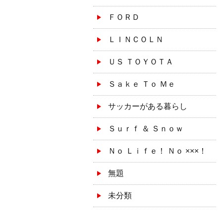
ＦＯＲＤ
ＬＩＮＣＯＬＮ
ＵＳ ＴＯＹＯＴＡ
Ｓａｋｅ Ｔｏ Ｍｅ
サッカーがある暮らし
Ｓｕｒｆ ＆ Ｓｎｏｗ
Ｎｏ Ｌｉｆｅ！ Ｎｏ ×××！
無題
未分類