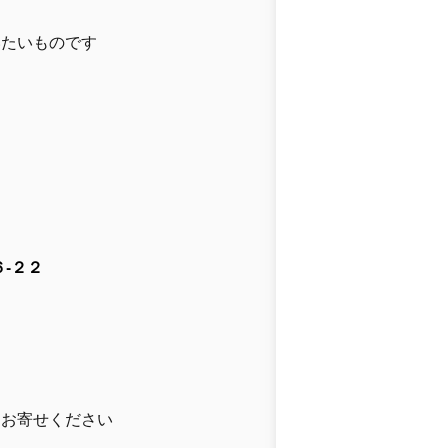
た
いたいものです
-２２
」
りお寄せください