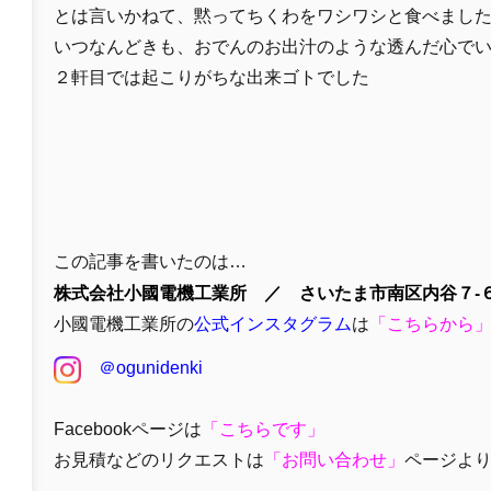
とは言いかねて、黙ってちくわをワシワシと食べまし
いつなんどきも、おでんのお出汁のような透んだ心で
２軒目では起こりがちな出来ゴトでした
この記事を書いたのは…
株式会社小國電機工業所 ／ さいたま市南区内谷７-６
小國電機工業所の
公式インスタグラム
は
「
こちらから
＠ogunidenki
Facebookページは
「
こちらです」
お見積などのリクエストは
「
お問い合わせ
」
ページよ