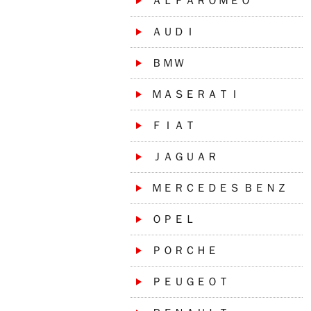
ＡＬＦＡＲＯＭＥＯ
ＡＵＤＩ
ＢＭＷ
ＭＡＳＥＲＡＴＩ
ＦＩＡＴ
ＪＡＧＵＡＲ
ＭＥＲＣＥＤＥＳ ＢＥＮＺ
ＯＰＥＬ
ＰＯＲＣＨＥ
ＰＥＵＧＥＯＴ