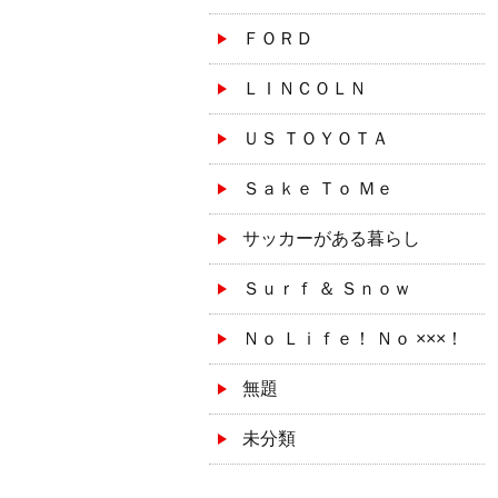
ＦＯＲＤ
ＬＩＮＣＯＬＮ
ＵＳ ＴＯＹＯＴＡ
Ｓａｋｅ Ｔｏ Ｍｅ
サッカーがある暮らし
Ｓｕｒｆ ＆ Ｓｎｏｗ
Ｎｏ Ｌｉｆｅ！ Ｎｏ ×××！
無題
未分類