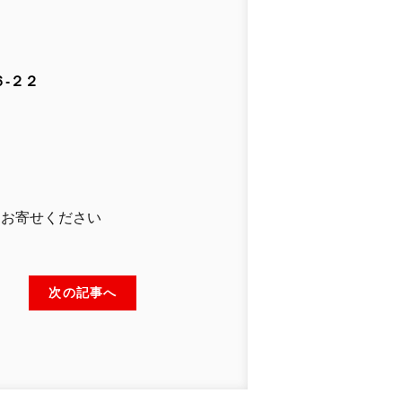
-２２
」
りお寄せください
次の記事へ