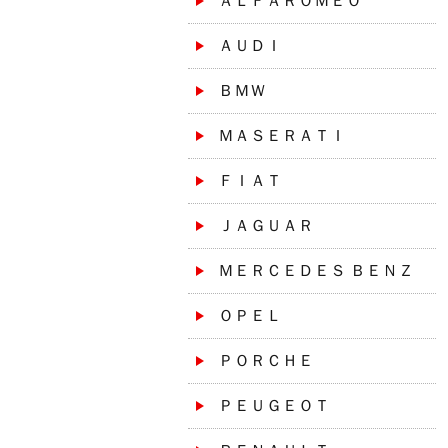
ＡＬＦＡＲＯＭＥＯ
ＡＵＤＩ
ＢＭＷ
ＭＡＳＥＲＡＴＩ
ＦＩＡＴ
ＪＡＧＵＡＲ
ＭＥＲＣＥＤＥＳ ＢＥＮＺ
ＯＰＥＬ
ＰＯＲＣＨＥ
ＰＥＵＧＥＯＴ