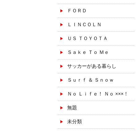
ＦＯＲＤ
ＬＩＮＣＯＬＮ
ＵＳ ＴＯＹＯＴＡ
Ｓａｋｅ Ｔｏ Ｍｅ
サッカーがある暮らし
Ｓｕｒｆ ＆ Ｓｎｏｗ
Ｎｏ Ｌｉｆｅ！ Ｎｏ ×××！
無題
未分類