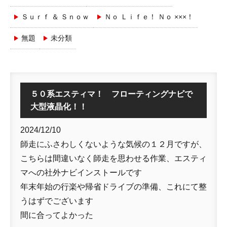
Ｓｕｒｆ ＆ Ｓｎｏｗ
Ｎｏ Ｌｉｆｅ！ Ｎｏ ×××！
無題
未分類
５０系エスティマ！ フローティングナビで
大型液晶化！！
2024/12/10
師走にふさわしくないような気候の１２月ですが、
こちらは間違いなく師走を思わせる作業、エスティ
マへの社外ナビインストールです
年末年始の行楽や帰省ドライブの準備、これにて整
うはずでございます
間に合ってよかった