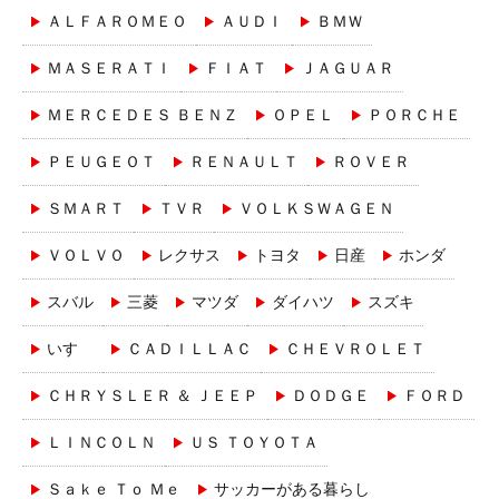
ＡＬＦＡＲＯＭＥＯ
ＡＵＤＩ
ＢＭＷ
ＭＡＳＥＲＡＴＩ
ＦＩＡＴ
ＪＡＧＵＡＲ
ＭＥＲＣＥＤＥＳ ＢＥＮＺ
ＯＰＥＬ
ＰＯＲＣＨＥ
ＰＥＵＧＥＯＴ
ＲＥＮＡＵＬＴ
ＲＯＶＥＲ
ＳＭＡＲＴ
ＴＶＲ
ＶＯＬＫＳＷＡＧＥＮ
ＶＯＬＶＯ
レクサス
トヨタ
日産
ホンダ
スバル
三菱
マツダ
ダイハツ
スズキ
いすゞ
ＣＡＤＩＬＬＡＣ
ＣＨＥＶＲＯＬＥＴ
ＣＨＲＹＳＬＥＲ ＆ ＪＥＥＰ
ＤＯＤＧＥ
ＦＯＲＤ
ＬＩＮＣＯＬＮ
ＵＳ ＴＯＹＯＴＡ
Ｓａｋｅ Ｔｏ Ｍｅ
サッカーがある暮らし