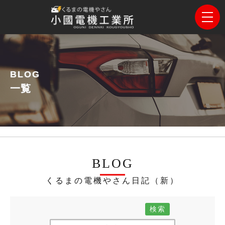
BLOG
一覧
BLOG
くるまの電機やさん日記（新）
検索