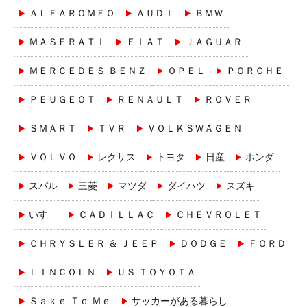
ＡＬＦＡＲＯＭＥＯ
ＡＵＤＩ
ＢＭＷ
ＭＡＳＥＲＡＴＩ
ＦＩＡＴ
ＪＡＧＵＡＲ
ＭＥＲＣＥＤＥＳ ＢＥＮＺ
ＯＰＥＬ
ＰＯＲＣＨＥ
ＰＥＵＧＥＯＴ
ＲＥＮＡＵＬＴ
ＲＯＶＥＲ
ＳＭＡＲＴ
ＴＶＲ
ＶＯＬＫＳＷＡＧＥＮ
ＶＯＬＶＯ
レクサス
トヨタ
日産
ホンダ
スバル
三菱
マツダ
ダイハツ
スズキ
いすゞ
ＣＡＤＩＬＬＡＣ
ＣＨＥＶＲＯＬＥＴ
ＣＨＲＹＳＬＥＲ ＆ ＪＥＥＰ
ＤＯＤＧＥ
ＦＯＲＤ
ＬＩＮＣＯＬＮ
ＵＳ ＴＯＹＯＴＡ
Ｓａｋｅ Ｔｏ Ｍｅ
サッカーがある暮らし