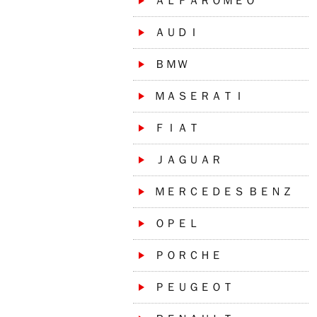
ＡＬＦＡＲＯＭＥＯ
ＡＵＤＩ
ＢＭＷ
ＭＡＳＥＲＡＴＩ
ＦＩＡＴ
ＪＡＧＵＡＲ
ＭＥＲＣＥＤＥＳ ＢＥＮＺ
ＯＰＥＬ
ＰＯＲＣＨＥ
ＰＥＵＧＥＯＴ