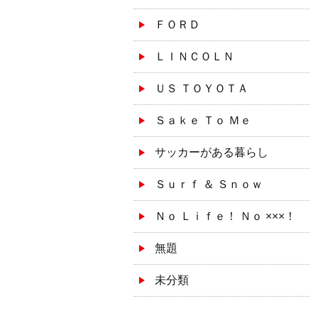
ＦＯＲＤ
ＬＩＮＣＯＬＮ
ＵＳ ＴＯＹＯＴＡ
Ｓａｋｅ Ｔｏ Ｍｅ
サッカーがある暮らし
Ｓｕｒｆ ＆ Ｓｎｏｗ
Ｎｏ Ｌｉｆｅ！ Ｎｏ ×××！
無題
未分類