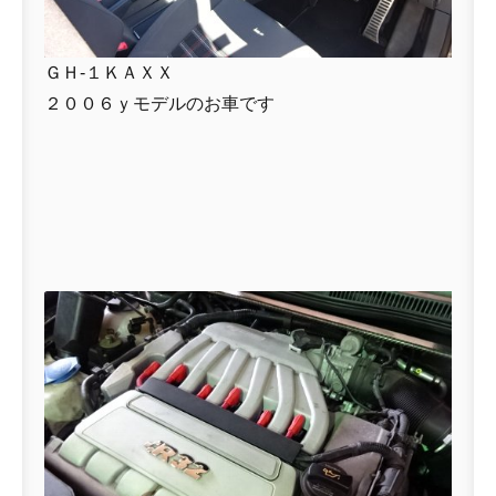
ＧＨ-１ＫＡＸＸ
２００６ｙモデルのお車です