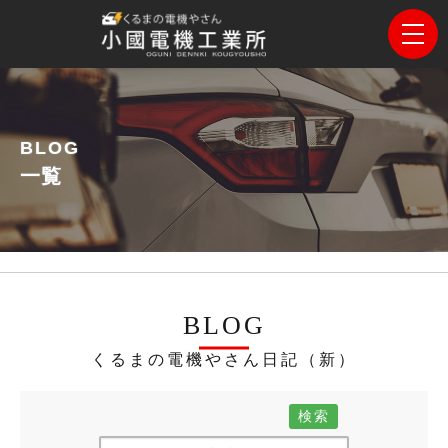
BLOG
一覧
BLOG
くるまの電機やさん日記（新）
検索