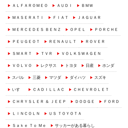
ＡＬＦＡＲＯＭＥＯ
ＡＵＤＩ
ＢＭＷ
ＭＡＳＥＲＡＴＩ
ＦＩＡＴ
ＪＡＧＵＡＲ
ＭＥＲＣＥＤＥＳ ＢＥＮＺ
ＯＰＥＬ
ＰＯＲＣＨＥ
ＰＥＵＧＥＯＴ
ＲＥＮＡＵＬＴ
ＲＯＶＥＲ
ＳＭＡＲＴ
ＴＶＲ
ＶＯＬＫＳＷＡＧＥＮ
ＶＯＬＶＯ
レクサス
トヨタ
日産
ホンダ
スバル
三菱
マツダ
ダイハツ
スズキ
いすゞ
ＣＡＤＩＬＬＡＣ
ＣＨＥＶＲＯＬＥＴ
ＣＨＲＹＳＬＥＲ ＆ ＪＥＥＰ
ＤＯＤＧＥ
ＦＯＲＤ
ＬＩＮＣＯＬＮ
ＵＳ ＴＯＹＯＴＡ
Ｓａｋｅ Ｔｏ Ｍｅ
サッカーがある暮らし