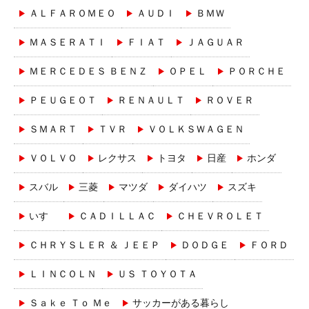
ＡＬＦＡＲＯＭＥＯ
ＡＵＤＩ
ＢＭＷ
ＭＡＳＥＲＡＴＩ
ＦＩＡＴ
ＪＡＧＵＡＲ
ＭＥＲＣＥＤＥＳ ＢＥＮＺ
ＯＰＥＬ
ＰＯＲＣＨＥ
ＰＥＵＧＥＯＴ
ＲＥＮＡＵＬＴ
ＲＯＶＥＲ
ＳＭＡＲＴ
ＴＶＲ
ＶＯＬＫＳＷＡＧＥＮ
ＶＯＬＶＯ
レクサス
トヨタ
日産
ホンダ
スバル
三菱
マツダ
ダイハツ
スズキ
いすゞ
ＣＡＤＩＬＬＡＣ
ＣＨＥＶＲＯＬＥＴ
ＣＨＲＹＳＬＥＲ ＆ ＪＥＥＰ
ＤＯＤＧＥ
ＦＯＲＤ
ＬＩＮＣＯＬＮ
ＵＳ ＴＯＹＯＴＡ
Ｓａｋｅ Ｔｏ Ｍｅ
サッカーがある暮らし