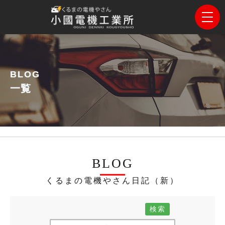
BLOG
一覧
BLOG
くるまの電機やさん日記（新）
検索