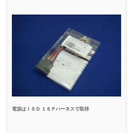
電源はＩＳＯ １６Ｐハーネスで取得