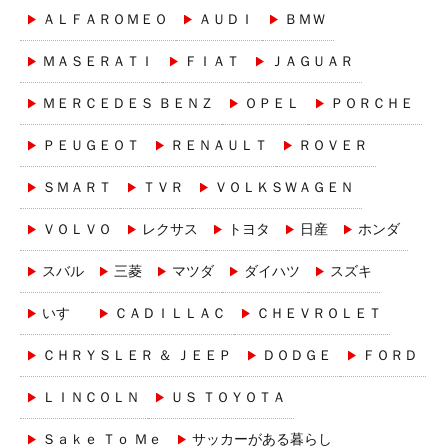
ＡＬＦＡＲＯＭＥＯ
ＡＵＤＩ
ＢＭＷ
ＭＡＳＥＲＡＴＩ
ＦＩＡＴ
ＪＡＧＵＡＲ
ＭＥＲＣＥＤＥＳ ＢＥＮＺ
ＯＰＥＬ
ＰＯＲＣＨＥ
ＰＥＵＧＥＯＴ
ＲＥＮＡＵＬＴ
ＲＯＶＥＲ
ＳＭＡＲＴ
ＴＶＲ
ＶＯＬＫＳＷＡＧＥＮ
ＶＯＬＶＯ
レクサス
トヨタ
日産
ホンダ
スバル
三菱
マツダ
ダイハツ
スズキ
いすゞ
ＣＡＤＩＬＬＡＣ
ＣＨＥＶＲＯＬＥＴ
ＣＨＲＹＳＬＥＲ ＆ ＪＥＥＰ
ＤＯＤＧＥ
ＦＯＲＤ
ＬＩＮＣＯＬＮ
ＵＳ ＴＯＹＯＴＡ
Ｓａｋｅ Ｔｏ Ｍｅ
サッカーがある暮らし