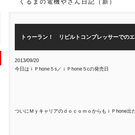
くるまの電機やさん日記（新）
トゥーラン！ リビルトコンプレッサーでのエ
2013/09/20
今日はｉＰhone５s／ｉＰhone５cの発売日
ついにＭｙキャリアのｄｏｃｏｍｏからもｉＰhone出