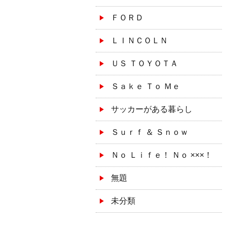
ＦＯＲＤ
ＬＩＮＣＯＬＮ
ＵＳ ＴＯＹＯＴＡ
Ｓａｋｅ Ｔｏ Ｍｅ
サッカーがある暮らし
Ｓｕｒｆ ＆ Ｓｎｏｗ
Ｎｏ Ｌｉｆｅ！ Ｎｏ ×××！
無題
未分類