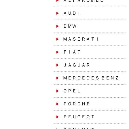
ＡＬＦＡＲＯＭＥＯ
ＡＵＤＩ
ＢＭＷ
ＭＡＳＥＲＡＴＩ
ＦＩＡＴ
ＪＡＧＵＡＲ
ＭＥＲＣＥＤＥＳ ＢＥＮＺ
ＯＰＥＬ
ＰＯＲＣＨＥ
ＰＥＵＧＥＯＴ