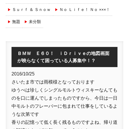
Ｓｕｒｆ ＆ Ｓｎｏｗ
Ｎｏ Ｌｉｆｅ！ Ｎｏ ×××！
無題
未分類
ＢＭＷ Ｅ６０！ ｉＤｒｉｖｅの地図画面
が映らなくて困っている人募集中！？
2016/10/25
さいたま市では雨模様となっております
ゆうべは珍しくシングルモルトウィスキーなんても
のを口に運んでしまったものですから、今日は一日
中モルトのフレーバーに包まれて仕事をしているよ
うな次第です
香りの記憶って低く長く残るものですよね、帰り道