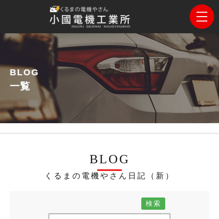
BLOG
一覧
BLOG
くるまの電機やさん日記（新）
検索