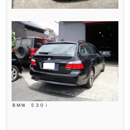
ＢＭＷ ５３０ｉ