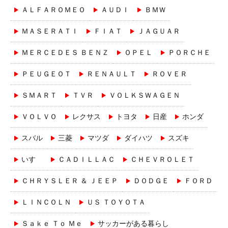
ＡＬＦＡＲＯＭＥＯ
ＡＵＤＩ
ＢＭＷ
ＭＡＳＥＲＡＴＩ
ＦＩＡＴ
ＪＡＧＵＡＲ
ＭＥＲＣＥＤＥＳ ＢＥＮＺ
ＯＰＥＬ
ＰＯＲＣＨＥ
ＰＥＵＧＥＯＴ
ＲＥＮＡＵＬＴ
ＲＯＶＥＲ
ＳＭＡＲＴ
ＴＶＲ
ＶＯＬＫＳＷＡＧＥＮ
ＶＯＬＶＯ
レクサス
トヨタ
日産
ホンダ
スバル
三菱
マツダ
ダイハツ
スズキ
いすゞ
ＣＡＤＩＬＬＡＣ
ＣＨＥＶＲＯＬＥＴ
ＣＨＲＹＳＬＥＲ ＆ ＪＥＥＰ
ＤＯＤＧＥ
ＦＯＲＤ
ＬＩＮＣＯＬＮ
ＵＳ ＴＯＹＯＴＡ
Ｓａｋｅ Ｔｏ Ｍｅ
サッカーがある暮らし