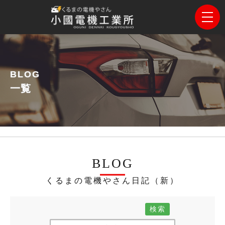
BLOG
一覧
BLOG
くるまの電機やさん日記（新）
検索