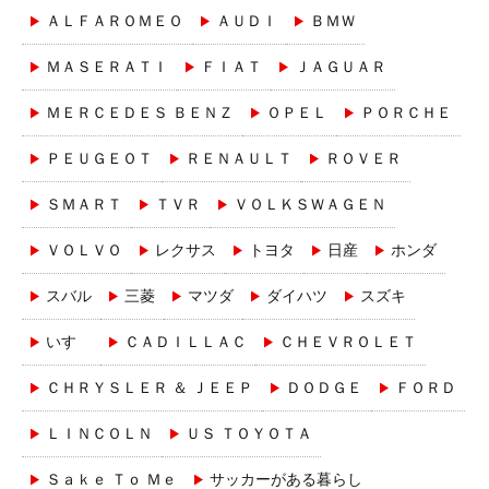
ＡＬＦＡＲＯＭＥＯ
ＡＵＤＩ
ＢＭＷ
ＭＡＳＥＲＡＴＩ
ＦＩＡＴ
ＪＡＧＵＡＲ
ＭＥＲＣＥＤＥＳ ＢＥＮＺ
ＯＰＥＬ
ＰＯＲＣＨＥ
ＰＥＵＧＥＯＴ
ＲＥＮＡＵＬＴ
ＲＯＶＥＲ
ＳＭＡＲＴ
ＴＶＲ
ＶＯＬＫＳＷＡＧＥＮ
ＶＯＬＶＯ
レクサス
トヨタ
日産
ホンダ
スバル
三菱
マツダ
ダイハツ
スズキ
いすゞ
ＣＡＤＩＬＬＡＣ
ＣＨＥＶＲＯＬＥＴ
ＣＨＲＹＳＬＥＲ ＆ ＪＥＥＰ
ＤＯＤＧＥ
ＦＯＲＤ
ＬＩＮＣＯＬＮ
ＵＳ ＴＯＹＯＴＡ
Ｓａｋｅ Ｔｏ Ｍｅ
サッカーがある暮らし