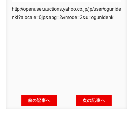
http://openuser.auctions.yahoo.co.jp/jp/user/ogunide
nki?alocale=0jp&apg=2&mode=2&u=ogunidenki
前の記事へ
次の記事へ