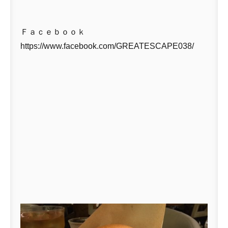
Ｆａｃｅｂｏｏｋ
https://www.facebook.com/GREATESCAPE038/