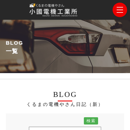
BLOG
一覧
BLOG
くるまの電機やさん日記（新）
検索