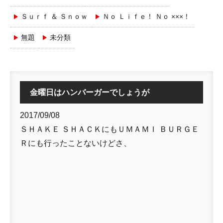
Ｓｕｒｆ ＆ Ｓｎｏｗ
Ｎｏ Ｌｉｆｅ！ Ｎｏ ×××！
無題
未分類
金曜日はハンバーガーでしょうが
2017/09/08
ＳＨＡＫＥ ＳＨＡＣＫにもＵＭＡＭＩ ＢＵＲＧＥ
Ｒにも行ったことないけどさ、