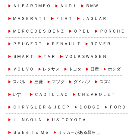
ＡＬＦＡＲＯＭＥＯ
ＡＵＤＩ
ＢＭＷ
ＭＡＳＥＲＡＴＩ
ＦＩＡＴ
ＪＡＧＵＡＲ
ＭＥＲＣＥＤＥＳ ＢＥＮＺ
ＯＰＥＬ
ＰＯＲＣＨＥ
ＰＥＵＧＥＯＴ
ＲＥＮＡＵＬＴ
ＲＯＶＥＲ
ＳＭＡＲＴ
ＴＶＲ
ＶＯＬＫＳＷＡＧＥＮ
ＶＯＬＶＯ
レクサス
トヨタ
日産
ホンダ
スバル
三菱
マツダ
ダイハツ
スズキ
いすゞ
ＣＡＤＩＬＬＡＣ
ＣＨＥＶＲＯＬＥＴ
ＣＨＲＹＳＬＥＲ ＆ ＪＥＥＰ
ＤＯＤＧＥ
ＦＯＲＤ
ＬＩＮＣＯＬＮ
ＵＳ ＴＯＹＯＴＡ
Ｓａｋｅ Ｔｏ Ｍｅ
サッカーがある暮らし