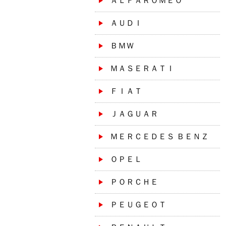
ＡＬＦＡＲＯＭＥＯ
ＡＵＤＩ
ＢＭＷ
ＭＡＳＥＲＡＴＩ
ＦＩＡＴ
ＪＡＧＵＡＲ
ＭＥＲＣＥＤＥＳ ＢＥＮＺ
ＯＰＥＬ
ＰＯＲＣＨＥ
ＰＥＵＧＥＯＴ