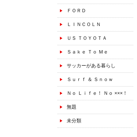
ＦＯＲＤ
ＬＩＮＣＯＬＮ
ＵＳ ＴＯＹＯＴＡ
Ｓａｋｅ Ｔｏ Ｍｅ
サッカーがある暮らし
Ｓｕｒｆ ＆ Ｓｎｏｗ
Ｎｏ Ｌｉｆｅ！ Ｎｏ ×××！
無題
未分類