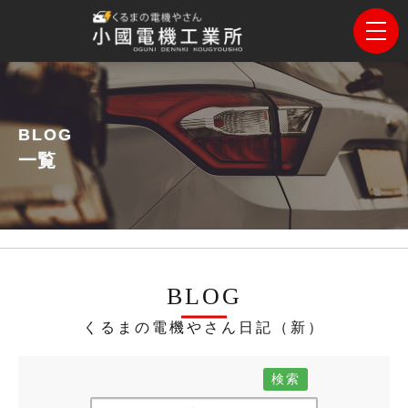
BLOG
一覧
BLOG
くるまの電機やさん日記（新）
検索