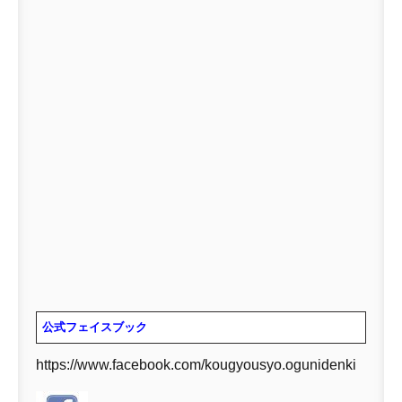
公式フェイスブック
https://www.facebook.com/kougyousyo.ogunidenki