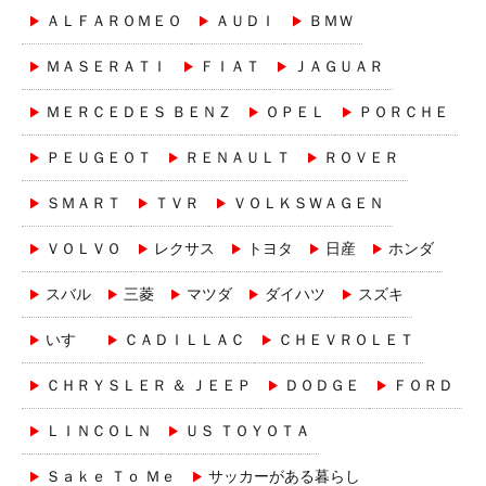
ＡＬＦＡＲＯＭＥＯ
ＡＵＤＩ
ＢＭＷ
ＭＡＳＥＲＡＴＩ
ＦＩＡＴ
ＪＡＧＵＡＲ
ＭＥＲＣＥＤＥＳ ＢＥＮＺ
ＯＰＥＬ
ＰＯＲＣＨＥ
ＰＥＵＧＥＯＴ
ＲＥＮＡＵＬＴ
ＲＯＶＥＲ
ＳＭＡＲＴ
ＴＶＲ
ＶＯＬＫＳＷＡＧＥＮ
ＶＯＬＶＯ
レクサス
トヨタ
日産
ホンダ
スバル
三菱
マツダ
ダイハツ
スズキ
いすゞ
ＣＡＤＩＬＬＡＣ
ＣＨＥＶＲＯＬＥＴ
ＣＨＲＹＳＬＥＲ ＆ ＪＥＥＰ
ＤＯＤＧＥ
ＦＯＲＤ
ＬＩＮＣＯＬＮ
ＵＳ ＴＯＹＯＴＡ
Ｓａｋｅ Ｔｏ Ｍｅ
サッカーがある暮らし