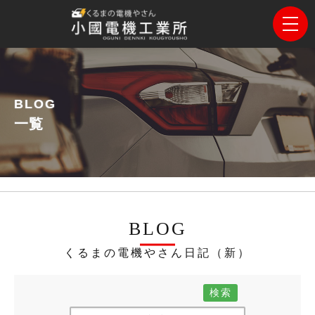
BLOG
一覧
BLOG
くるまの電機やさん日記（新）
検索