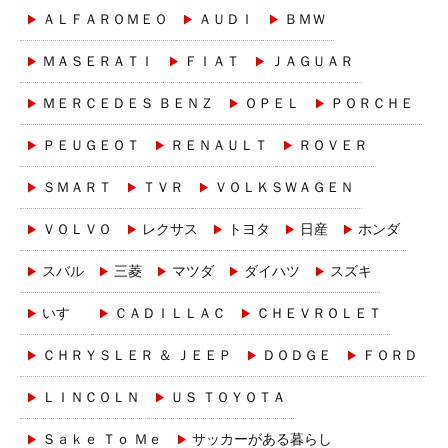
ＡＬＦＡＲＯＭＥＯ
ＡＵＤＩ
ＢＭＷ
ＭＡＳＥＲＡＴＩ
ＦＩＡＴ
ＪＡＧＵＡＲ
ＭＥＲＣＥＤＥＳ ＢＥＮＺ
ＯＰＥＬ
ＰＯＲＣＨＥ
ＰＥＵＧＥＯＴ
ＲＥＮＡＵＬＴ
ＲＯＶＥＲ
ＳＭＡＲＴ
ＴＶＲ
ＶＯＬＫＳＷＡＧＥＮ
ＶＯＬＶＯ
レクサス
トヨタ
日産
ホンダ
スバル
三菱
マツダ
ダイハツ
スズキ
いすゞ
ＣＡＤＩＬＬＡＣ
ＣＨＥＶＲＯＬＥＴ
ＣＨＲＹＳＬＥＲ ＆ ＪＥＥＰ
ＤＯＤＧＥ
ＦＯＲＤ
ＬＩＮＣＯＬＮ
ＵＳ ＴＯＹＯＴＡ
Ｓａｋｅ Ｔｏ Ｍｅ
サッカーがある暮らし