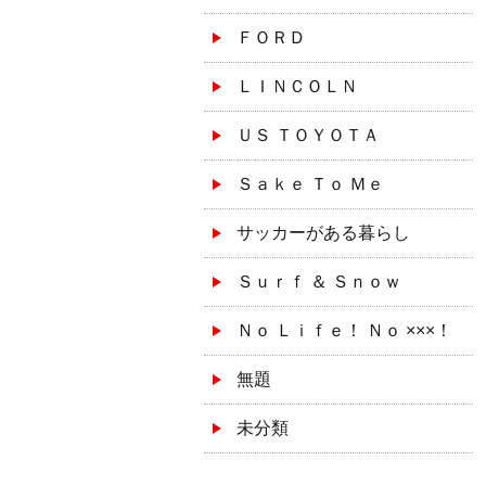
ＦＯＲＤ
ＬＩＮＣＯＬＮ
ＵＳ ＴＯＹＯＴＡ
Ｓａｋｅ Ｔｏ Ｍｅ
サッカーがある暮らし
Ｓｕｒｆ ＆ Ｓｎｏｗ
Ｎｏ Ｌｉｆｅ！ Ｎｏ ×××！
無題
未分類