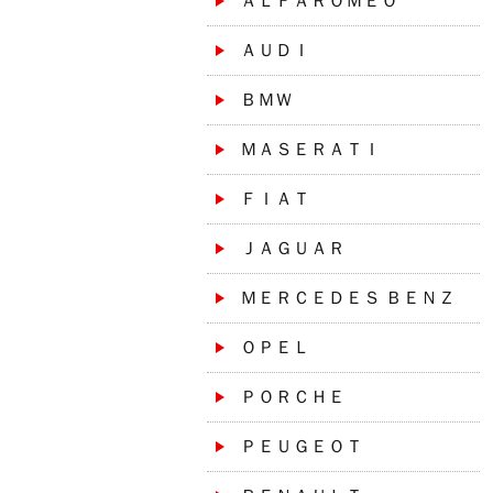
ＡＬＦＡＲＯＭＥＯ
ＡＵＤＩ
ＢＭＷ
ＭＡＳＥＲＡＴＩ
ＦＩＡＴ
ＪＡＧＵＡＲ
ＭＥＲＣＥＤＥＳ ＢＥＮＺ
ＯＰＥＬ
ＰＯＲＣＨＥ
ＰＥＵＧＥＯＴ