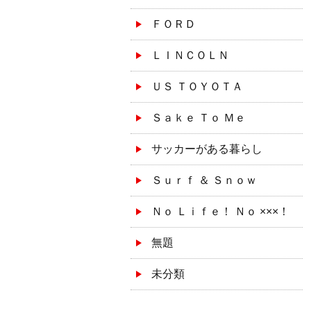
ＦＯＲＤ
ＬＩＮＣＯＬＮ
ＵＳ ＴＯＹＯＴＡ
Ｓａｋｅ Ｔｏ Ｍｅ
サッカーがある暮らし
Ｓｕｒｆ ＆ Ｓｎｏｗ
Ｎｏ Ｌｉｆｅ！ Ｎｏ ×××！
無題
未分類