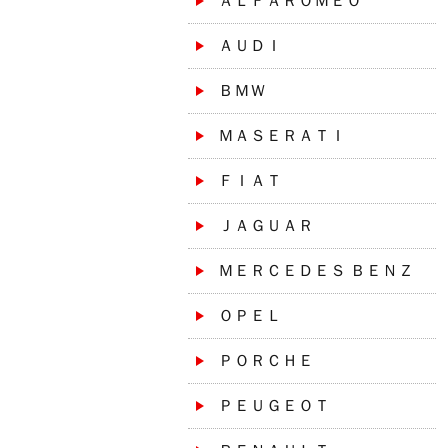
ＡＬＦＡＲＯＭＥＯ
ＡＵＤＩ
ＢＭＷ
ＭＡＳＥＲＡＴＩ
ＦＩＡＴ
ＪＡＧＵＡＲ
ＭＥＲＣＥＤＥＳ ＢＥＮＺ
ＯＰＥＬ
ＰＯＲＣＨＥ
ＰＥＵＧＥＯＴ