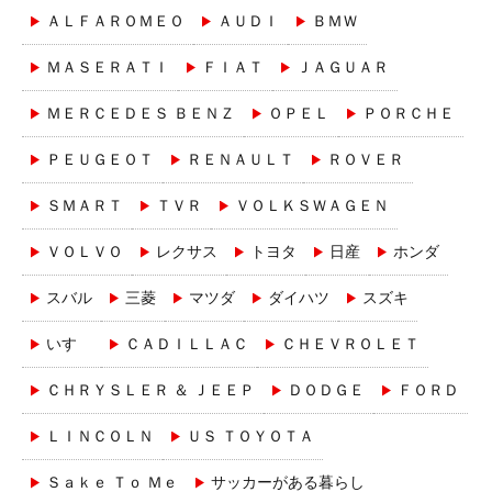
ＡＬＦＡＲＯＭＥＯ
ＡＵＤＩ
ＢＭＷ
ＭＡＳＥＲＡＴＩ
ＦＩＡＴ
ＪＡＧＵＡＲ
ＭＥＲＣＥＤＥＳ ＢＥＮＺ
ＯＰＥＬ
ＰＯＲＣＨＥ
ＰＥＵＧＥＯＴ
ＲＥＮＡＵＬＴ
ＲＯＶＥＲ
ＳＭＡＲＴ
ＴＶＲ
ＶＯＬＫＳＷＡＧＥＮ
ＶＯＬＶＯ
レクサス
トヨタ
日産
ホンダ
スバル
三菱
マツダ
ダイハツ
スズキ
いすゞ
ＣＡＤＩＬＬＡＣ
ＣＨＥＶＲＯＬＥＴ
ＣＨＲＹＳＬＥＲ ＆ ＪＥＥＰ
ＤＯＤＧＥ
ＦＯＲＤ
ＬＩＮＣＯＬＮ
ＵＳ ＴＯＹＯＴＡ
Ｓａｋｅ Ｔｏ Ｍｅ
サッカーがある暮らし