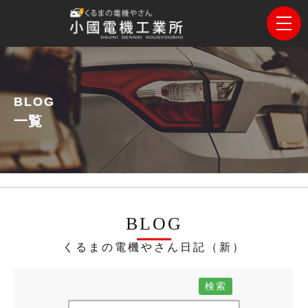
BLOG
一覧
BLOG
くるまの電機やさん日記（新）
検索