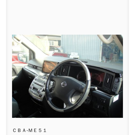
ＣＢＡ-ＭＥ５１