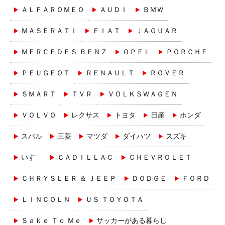
ＡＬＦＡＲＯＭＥＯ
ＡＵＤＩ
ＢＭＷ
ＭＡＳＥＲＡＴＩ
ＦＩＡＴ
ＪＡＧＵＡＲ
ＭＥＲＣＥＤＥＳ ＢＥＮＺ
ＯＰＥＬ
ＰＯＲＣＨＥ
ＰＥＵＧＥＯＴ
ＲＥＮＡＵＬＴ
ＲＯＶＥＲ
ＳＭＡＲＴ
ＴＶＲ
ＶＯＬＫＳＷＡＧＥＮ
ＶＯＬＶＯ
レクサス
トヨタ
日産
ホンダ
スバル
三菱
マツダ
ダイハツ
スズキ
いすゞ
ＣＡＤＩＬＬＡＣ
ＣＨＥＶＲＯＬＥＴ
ＣＨＲＹＳＬＥＲ ＆ ＪＥＥＰ
ＤＯＤＧＥ
ＦＯＲＤ
ＬＩＮＣＯＬＮ
ＵＳ ＴＯＹＯＴＡ
Ｓａｋｅ Ｔｏ Ｍｅ
サッカーがある暮らし