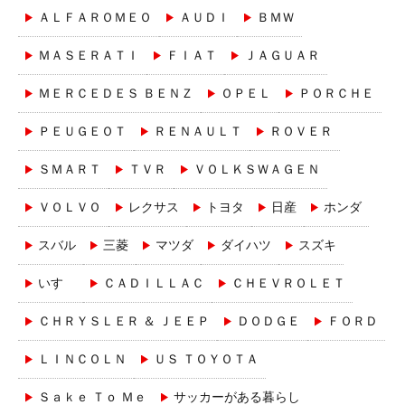
ＡＬＦＡＲＯＭＥＯ
ＡＵＤＩ
ＢＭＷ
ＭＡＳＥＲＡＴＩ
ＦＩＡＴ
ＪＡＧＵＡＲ
ＭＥＲＣＥＤＥＳ ＢＥＮＺ
ＯＰＥＬ
ＰＯＲＣＨＥ
ＰＥＵＧＥＯＴ
ＲＥＮＡＵＬＴ
ＲＯＶＥＲ
ＳＭＡＲＴ
ＴＶＲ
ＶＯＬＫＳＷＡＧＥＮ
ＶＯＬＶＯ
レクサス
トヨタ
日産
ホンダ
スバル
三菱
マツダ
ダイハツ
スズキ
いすゞ
ＣＡＤＩＬＬＡＣ
ＣＨＥＶＲＯＬＥＴ
ＣＨＲＹＳＬＥＲ ＆ ＪＥＥＰ
ＤＯＤＧＥ
ＦＯＲＤ
ＬＩＮＣＯＬＮ
ＵＳ ＴＯＹＯＴＡ
Ｓａｋｅ Ｔｏ Ｍｅ
サッカーがある暮らし