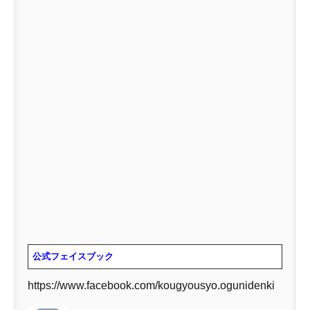
公式フェイスブック
https://www.facebook.com/kougyousyo.ogunidenki