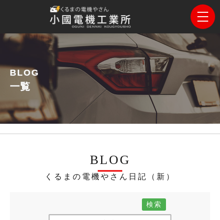
BLOG
一覧
BLOG
くるまの電機やさん日記（新）
検索