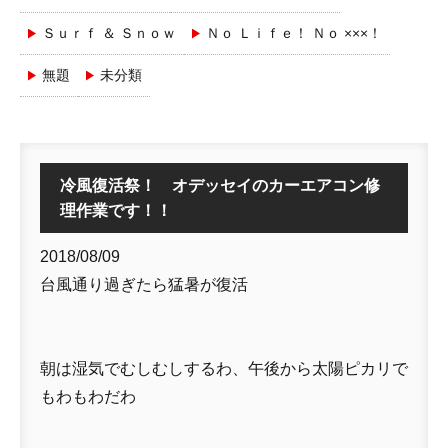
Ｓｕｒｆ ＆ Ｓｎｏｗ
Ｎｏ Ｌｉｆｅ！ Ｎｏ ×××！
無題
未分類
冷風復活祭！ オデッセイのカーエアコン修
理作業です！！
2018/08/09
台風通り過ぎたら猛暑が復活
朝は湿気でむしむしするわ、午後から太陽ピカリで
もわもわだわ