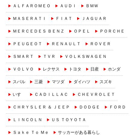
ＡＬＦＡＲＯＭＥＯ
ＡＵＤＩ
ＢＭＷ
ＭＡＳＥＲＡＴＩ
ＦＩＡＴ
ＪＡＧＵＡＲ
ＭＥＲＣＥＤＥＳ ＢＥＮＺ
ＯＰＥＬ
ＰＯＲＣＨＥ
ＰＥＵＧＥＯＴ
ＲＥＮＡＵＬＴ
ＲＯＶＥＲ
ＳＭＡＲＴ
ＴＶＲ
ＶＯＬＫＳＷＡＧＥＮ
ＶＯＬＶＯ
レクサス
トヨタ
日産
ホンダ
スバル
三菱
マツダ
ダイハツ
スズキ
いすゞ
ＣＡＤＩＬＬＡＣ
ＣＨＥＶＲＯＬＥＴ
ＣＨＲＹＳＬＥＲ ＆ ＪＥＥＰ
ＤＯＤＧＥ
ＦＯＲＤ
ＬＩＮＣＯＬＮ
ＵＳ ＴＯＹＯＴＡ
Ｓａｋｅ Ｔｏ Ｍｅ
サッカーがある暮らし