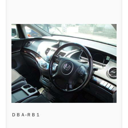
ＤＢＡ-ＲＢ１