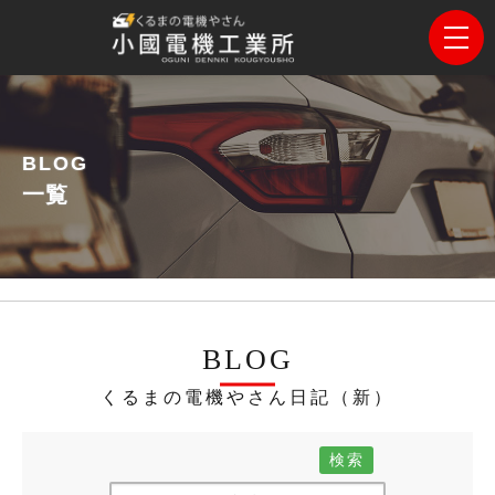
BLOG
一覧
BLOG
くるまの電機やさん日記（新）
検索