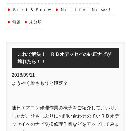
Ｓｕｒｆ ＆ Ｓｎｏｗ
Ｎｏ Ｌｉｆｅ！ Ｎｏ ×××！
無題
未分類
これで解決！ ＲＢオデッセイの純正ナビが
壊れたら！！
2018/09/11
ようやく暑さもひと段落？
連日エアコン修理作業の様子をご紹介してまいりま
したが、ひさしぶりにお問い合わせの多いＲＢオデ
ッセイへのナビ交換修理作業などをアップしてみま