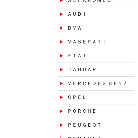
ＡＬＦＡＲＯＭＥＯ
ＡＵＤＩ
ＢＭＷ
ＭＡＳＥＲＡＴＩ
ＦＩＡＴ
ＪＡＧＵＡＲ
ＭＥＲＣＥＤＥＳ ＢＥＮＺ
ＯＰＥＬ
ＰＯＲＣＨＥ
ＰＥＵＧＥＯＴ