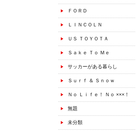
ＦＯＲＤ
ＬＩＮＣＯＬＮ
ＵＳ ＴＯＹＯＴＡ
Ｓａｋｅ Ｔｏ Ｍｅ
サッカーがある暮らし
Ｓｕｒｆ ＆ Ｓｎｏｗ
Ｎｏ Ｌｉｆｅ！ Ｎｏ ×××！
無題
未分類