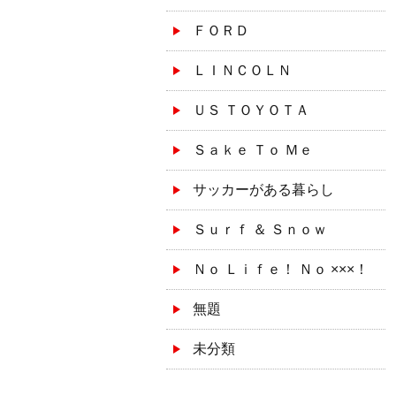
ＦＯＲＤ
ＬＩＮＣＯＬＮ
ＵＳ ＴＯＹＯＴＡ
Ｓａｋｅ Ｔｏ Ｍｅ
サッカーがある暮らし
Ｓｕｒｆ ＆ Ｓｎｏｗ
Ｎｏ Ｌｉｆｅ！ Ｎｏ ×××！
無題
未分類