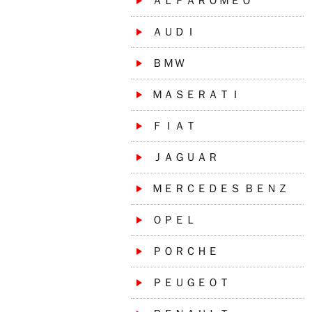
ＡＬＦＡＲＯＭＥＯ
ＡＵＤＩ
ＢＭＷ
ＭＡＳＥＲＡＴＩ
ＦＩＡＴ
ＪＡＧＵＡＲ
ＭＥＲＣＥＤＥＳ ＢＥＮＺ
ＯＰＥＬ
ＰＯＲＣＨＥ
ＰＥＵＧＥＯＴ