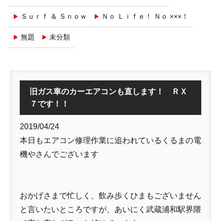
Ｓｕｒｆ ＆ Ｓｎｏｗ
Ｎｏ Ｌｉｆｅ！ Ｎｏ ×××！
無題
未分類
旧ガス車のカーエアコンも直します！ ＲＸ
７です！！
2019/04/24
本日もエアコン修理作業に追われているくるまの電
機やさんでございます
おかげさまで忙しく、飲み歩くひまもございません
と言いたいところですが、あいにく武蔵浦和駅界隈