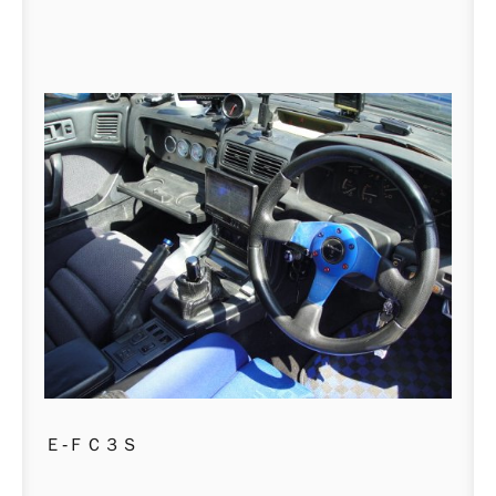
Ｅ-ＦＣ３Ｓ