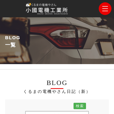
BLOG
一覧
BLOG
くるまの電機やさん日記（新）
検索