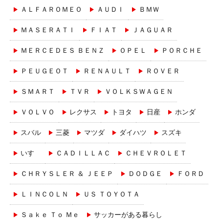
ＡＬＦＡＲＯＭＥＯ
ＡＵＤＩ
ＢＭＷ
ＭＡＳＥＲＡＴＩ
ＦＩＡＴ
ＪＡＧＵＡＲ
ＭＥＲＣＥＤＥＳ ＢＥＮＺ
ＯＰＥＬ
ＰＯＲＣＨＥ
ＰＥＵＧＥＯＴ
ＲＥＮＡＵＬＴ
ＲＯＶＥＲ
ＳＭＡＲＴ
ＴＶＲ
ＶＯＬＫＳＷＡＧＥＮ
ＶＯＬＶＯ
レクサス
トヨタ
日産
ホンダ
スバル
三菱
マツダ
ダイハツ
スズキ
いすゞ
ＣＡＤＩＬＬＡＣ
ＣＨＥＶＲＯＬＥＴ
ＣＨＲＹＳＬＥＲ ＆ ＪＥＥＰ
ＤＯＤＧＥ
ＦＯＲＤ
ＬＩＮＣＯＬＮ
ＵＳ ＴＯＹＯＴＡ
Ｓａｋｅ Ｔｏ Ｍｅ
サッカーがある暮らし