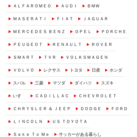
ＡＬＦＡＲＯＭＥＯ
ＡＵＤＩ
ＢＭＷ
ＭＡＳＥＲＡＴＩ
ＦＩＡＴ
ＪＡＧＵＡＲ
ＭＥＲＣＥＤＥＳ ＢＥＮＺ
ＯＰＥＬ
ＰＯＲＣＨＥ
ＰＥＵＧＥＯＴ
ＲＥＮＡＵＬＴ
ＲＯＶＥＲ
ＳＭＡＲＴ
ＴＶＲ
ＶＯＬＫＳＷＡＧＥＮ
ＶＯＬＶＯ
レクサス
トヨタ
日産
ホンダ
スバル
三菱
マツダ
ダイハツ
スズキ
いすゞ
ＣＡＤＩＬＬＡＣ
ＣＨＥＶＲＯＬＥＴ
ＣＨＲＹＳＬＥＲ ＆ ＪＥＥＰ
ＤＯＤＧＥ
ＦＯＲＤ
ＬＩＮＣＯＬＮ
ＵＳ ＴＯＹＯＴＡ
Ｓａｋｅ Ｔｏ Ｍｅ
サッカーがある暮らし