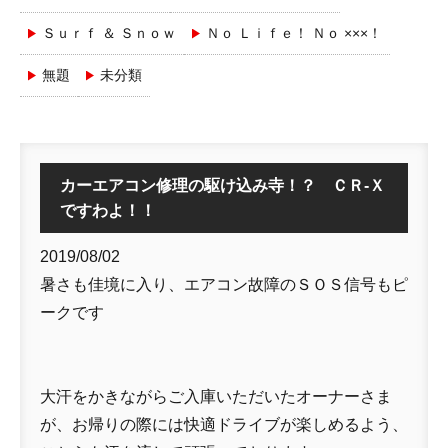
Ｓｕｒｆ ＆ Ｓｎｏｗ
Ｎｏ Ｌｉｆｅ！ Ｎｏ ×××！
無題
未分類
カーエアコン修理の駆け込み寺！？ ＣＲ-Ｘ
ですわよ！！
2019/08/02
暑さも佳境に入り、エアコン故障のＳＯＳ信号もピ
ークです
大汗をかきながらご入庫いただいたオーナーさま
が、お帰りの際には快適ドライブが楽しめるよう、