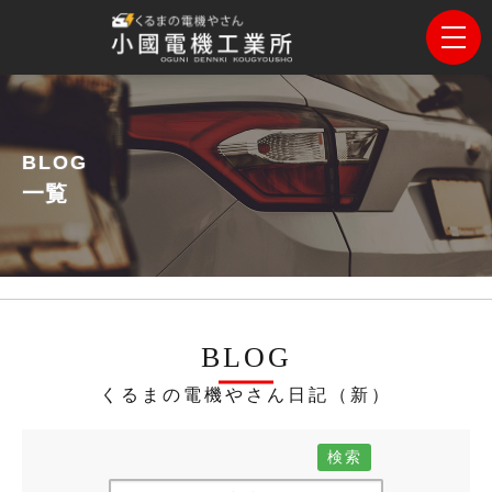
BLOG
一覧
BLOG
くるまの電機やさん日記（新）
検索