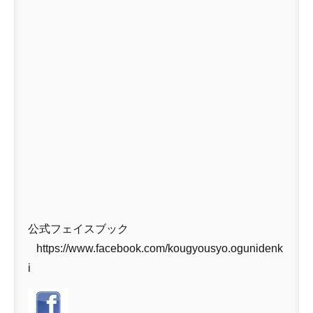
公式フェイスブック
https://www.facebook.com/kougyousyo.ogunidenk
i