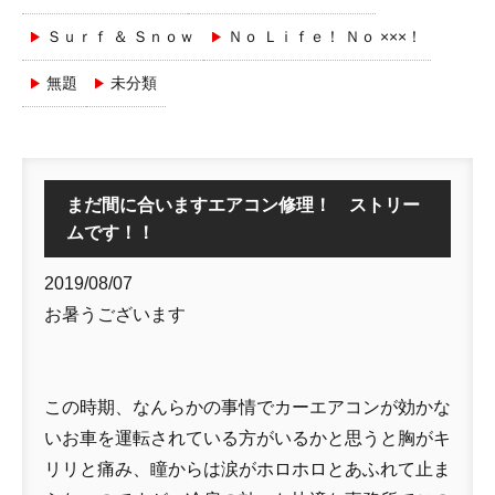
Ｓｕｒｆ ＆ Ｓｎｏｗ
Ｎｏ Ｌｉｆｅ！ Ｎｏ ×××！
無題
未分類
まだ間に合いますエアコン修理！ ストリー
ムです！！
2019/08/07
お暑うございます
この時期、なんらかの事情でカーエアコンが効かな
いお車を運転されている方がいるかと思うと胸がキ
リリと痛み、瞳からは涙がホロホロとあふれて止ま