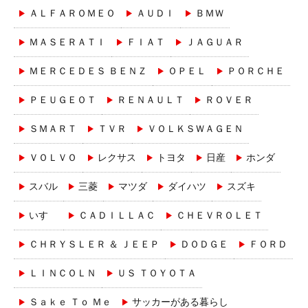
ＡＬＦＡＲＯＭＥＯ
ＡＵＤＩ
ＢＭＷ
ＭＡＳＥＲＡＴＩ
ＦＩＡＴ
ＪＡＧＵＡＲ
ＭＥＲＣＥＤＥＳ ＢＥＮＺ
ＯＰＥＬ
ＰＯＲＣＨＥ
ＰＥＵＧＥＯＴ
ＲＥＮＡＵＬＴ
ＲＯＶＥＲ
ＳＭＡＲＴ
ＴＶＲ
ＶＯＬＫＳＷＡＧＥＮ
ＶＯＬＶＯ
レクサス
トヨタ
日産
ホンダ
スバル
三菱
マツダ
ダイハツ
スズキ
いすゞ
ＣＡＤＩＬＬＡＣ
ＣＨＥＶＲＯＬＥＴ
ＣＨＲＹＳＬＥＲ ＆ ＪＥＥＰ
ＤＯＤＧＥ
ＦＯＲＤ
ＬＩＮＣＯＬＮ
ＵＳ ＴＯＹＯＴＡ
Ｓａｋｅ Ｔｏ Ｍｅ
サッカーがある暮らし