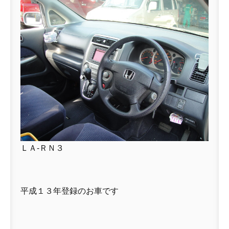
ＬＡ-ＲＮ３
平成１３年登録のお車です