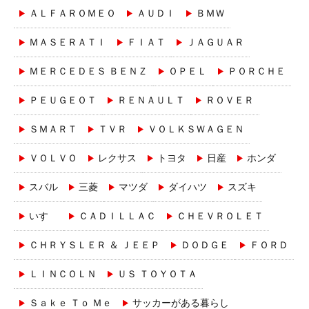
ＡＬＦＡＲＯＭＥＯ
ＡＵＤＩ
ＢＭＷ
ＭＡＳＥＲＡＴＩ
ＦＩＡＴ
ＪＡＧＵＡＲ
ＭＥＲＣＥＤＥＳ ＢＥＮＺ
ＯＰＥＬ
ＰＯＲＣＨＥ
ＰＥＵＧＥＯＴ
ＲＥＮＡＵＬＴ
ＲＯＶＥＲ
ＳＭＡＲＴ
ＴＶＲ
ＶＯＬＫＳＷＡＧＥＮ
ＶＯＬＶＯ
レクサス
トヨタ
日産
ホンダ
スバル
三菱
マツダ
ダイハツ
スズキ
いすゞ
ＣＡＤＩＬＬＡＣ
ＣＨＥＶＲＯＬＥＴ
ＣＨＲＹＳＬＥＲ ＆ ＪＥＥＰ
ＤＯＤＧＥ
ＦＯＲＤ
ＬＩＮＣＯＬＮ
ＵＳ ＴＯＹＯＴＡ
Ｓａｋｅ Ｔｏ Ｍｅ
サッカーがある暮らし