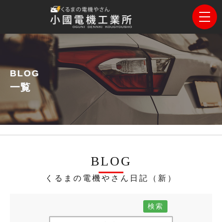
BLOG
一覧
BLOG
くるまの電機やさん日記（新）
検索