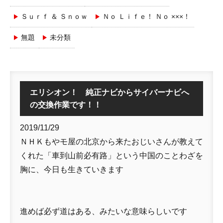
Ｓｕｒｆ ＆ Ｓｎｏｗ
Ｎｏ Ｌｉｆｅ！ Ｎｏ ×××！
無題
未分類
エリシオン！ 純正ナビからサイバーナビへ
の交換作業です！！
2019/11/29
ＮＨＫもやモ屋の北京から来たおじいさんが教えて
くれた「車到山前必有路」という中国のことわざを
胸に、今日も生きていきます
進めば必ず道はある、みたいな意味らしいです