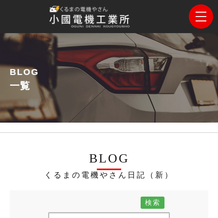
BLOG
一覧
BLOG
くるまの電機やさん日記（新）
検索