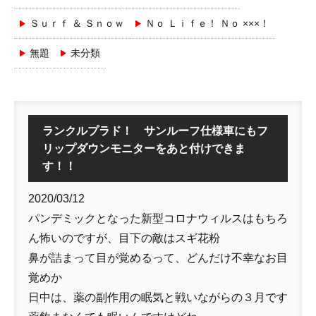
Ｓｕｒｆ ＆ Ｓｎｏｗ
Ｎｏ Ｌｉｆｅ！ Ｎｏ ×××！
無題
未分類
ランクルプラド！ サンルーフ仕様車にもフ
リップダウンモニターをあと付けできま
す！！
2020/03/12
パンデミックとなった新型コロナウィルスはもちろ
ん怖いのですが、目下の敵はスギ花粉
鼻が詰まって目が覚めるって、どんだけ不幸なお目
覚めか
日中は、薬の副作用の眠気と戦いながらの３月です