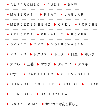
ＡＬＦＡＲＯＭＥＯ
ＡＵＤＩ
ＢＭＷ
ＭＡＳＥＲＡＴＩ
ＦＩＡＴ
ＪＡＧＵＡＲ
ＭＥＲＣＥＤＥＳ ＢＥＮＺ
ＯＰＥＬ
ＰＯＲＣＨＥ
ＰＥＵＧＥＯＴ
ＲＥＮＡＵＬＴ
ＲＯＶＥＲ
ＳＭＡＲＴ
ＴＶＲ
ＶＯＬＫＳＷＡＧＥＮ
ＶＯＬＶＯ
レクサス
トヨタ
日産
ホンダ
スバル
三菱
マツダ
ダイハツ
スズキ
いすゞ
ＣＡＤＩＬＬＡＣ
ＣＨＥＶＲＯＬＥＴ
ＣＨＲＹＳＬＥＲ ＆ ＪＥＥＰ
ＤＯＤＧＥ
ＦＯＲＤ
ＬＩＮＣＯＬＮ
ＵＳ ＴＯＹＯＴＡ
Ｓａｋｅ Ｔｏ Ｍｅ
サッカーがある暮らし