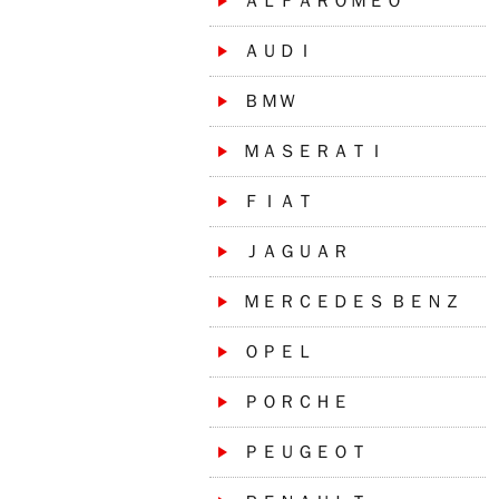
ＡＬＦＡＲＯＭＥＯ
ＡＵＤＩ
ＢＭＷ
ＭＡＳＥＲＡＴＩ
ＦＩＡＴ
ＪＡＧＵＡＲ
ＭＥＲＣＥＤＥＳ ＢＥＮＺ
ＯＰＥＬ
ＰＯＲＣＨＥ
ＰＥＵＧＥＯＴ