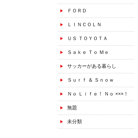
ＦＯＲＤ
ＬＩＮＣＯＬＮ
ＵＳ ＴＯＹＯＴＡ
Ｓａｋｅ Ｔｏ Ｍｅ
サッカーがある暮らし
Ｓｕｒｆ ＆ Ｓｎｏｗ
Ｎｏ Ｌｉｆｅ！ Ｎｏ ×××！
無題
未分類