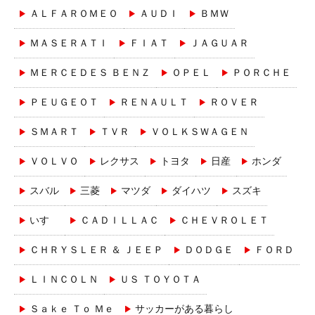
ＡＬＦＡＲＯＭＥＯ
ＡＵＤＩ
ＢＭＷ
ＭＡＳＥＲＡＴＩ
ＦＩＡＴ
ＪＡＧＵＡＲ
ＭＥＲＣＥＤＥＳ ＢＥＮＺ
ＯＰＥＬ
ＰＯＲＣＨＥ
ＰＥＵＧＥＯＴ
ＲＥＮＡＵＬＴ
ＲＯＶＥＲ
ＳＭＡＲＴ
ＴＶＲ
ＶＯＬＫＳＷＡＧＥＮ
ＶＯＬＶＯ
レクサス
トヨタ
日産
ホンダ
スバル
三菱
マツダ
ダイハツ
スズキ
いすゞ
ＣＡＤＩＬＬＡＣ
ＣＨＥＶＲＯＬＥＴ
ＣＨＲＹＳＬＥＲ ＆ ＪＥＥＰ
ＤＯＤＧＥ
ＦＯＲＤ
ＬＩＮＣＯＬＮ
ＵＳ ＴＯＹＯＴＡ
Ｓａｋｅ Ｔｏ Ｍｅ
サッカーがある暮らし