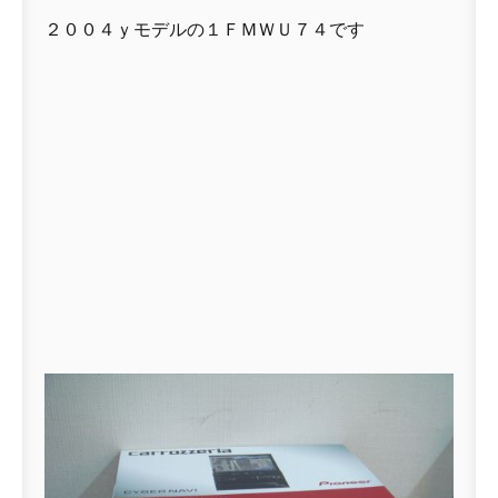
２００４ｙモデルの１ＦＭＷＵ７４です