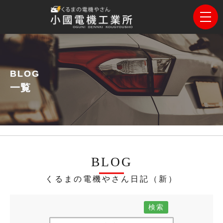
BLOG
一覧
BLOG
くるまの電機やさん日記（新）
検索