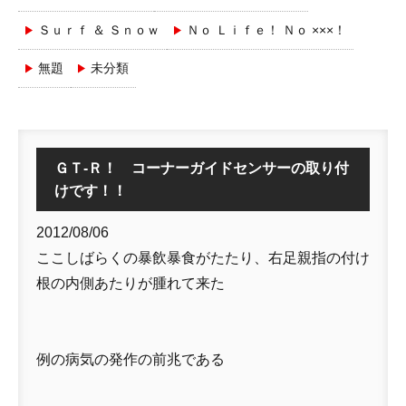
Ｓｕｒｆ ＆ Ｓｎｏｗ
Ｎｏ Ｌｉｆｅ！ Ｎｏ ×××！
無題
未分類
ＧＴ-Ｒ！ コーナーガイドセンサーの取り付
けです！！
2012/08/06
ここしばらくの暴飲暴食がたたり、右足親指の付け
根の内側あたりが腫れて来た
例の病気の発作の前兆である