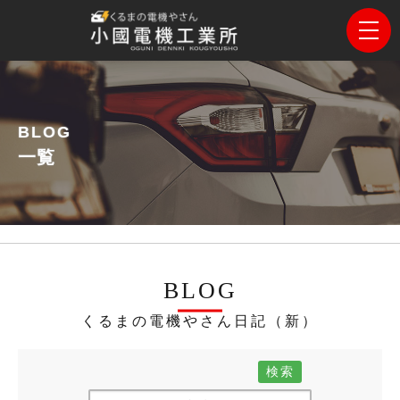
BLOG
一覧
BLOG
くるまの電機やさん日記（新）
検索