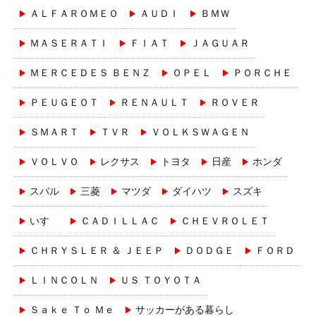
ＡＬＦＡＲＯＭＥＯ
ＡＵＤＩ
ＢＭＷ
ＭＡＳＥＲＡＴＩ
ＦＩＡＴ
ＪＡＧＵＡＲ
ＭＥＲＣＥＤＥＳ ＢＥＮＺ
ＯＰＥＬ
ＰＯＲＣＨＥ
ＰＥＵＧＥＯＴ
ＲＥＮＡＵＬＴ
ＲＯＶＥＲ
ＳＭＡＲＴ
ＴＶＲ
ＶＯＬＫＳＷＡＧＥＮ
ＶＯＬＶＯ
レクサス
トヨタ
日産
ホンダ
スバル
三菱
マツダ
ダイハツ
スズキ
いすゞ
ＣＡＤＩＬＬＡＣ
ＣＨＥＶＲＯＬＥＴ
ＣＨＲＹＳＬＥＲ ＆ ＪＥＥＰ
ＤＯＤＧＥ
ＦＯＲＤ
ＬＩＮＣＯＬＮ
ＵＳ ＴＯＹＯＴＡ
Ｓａｋｅ Ｔｏ Ｍｅ
サッカーがある暮らし