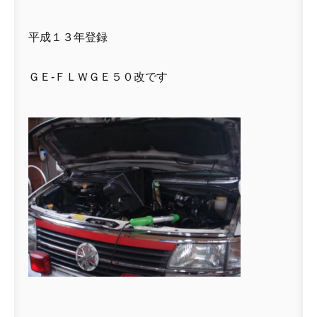
平成１３年登録
ＧＥ-ＦＬＷＧＥ５０改です