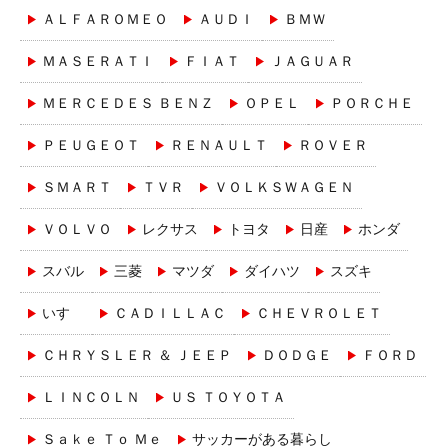
ＡＬＦＡＲＯＭＥＯ
ＡＵＤＩ
ＢＭＷ
ＭＡＳＥＲＡＴＩ
ＦＩＡＴ
ＪＡＧＵＡＲ
ＭＥＲＣＥＤＥＳ ＢＥＮＺ
ＯＰＥＬ
ＰＯＲＣＨＥ
ＰＥＵＧＥＯＴ
ＲＥＮＡＵＬＴ
ＲＯＶＥＲ
ＳＭＡＲＴ
ＴＶＲ
ＶＯＬＫＳＷＡＧＥＮ
ＶＯＬＶＯ
レクサス
トヨタ
日産
ホンダ
スバル
三菱
マツダ
ダイハツ
スズキ
いすゞ
ＣＡＤＩＬＬＡＣ
ＣＨＥＶＲＯＬＥＴ
ＣＨＲＹＳＬＥＲ ＆ ＪＥＥＰ
ＤＯＤＧＥ
ＦＯＲＤ
ＬＩＮＣＯＬＮ
ＵＳ ＴＯＹＯＴＡ
Ｓａｋｅ Ｔｏ Ｍｅ
サッカーがある暮らし