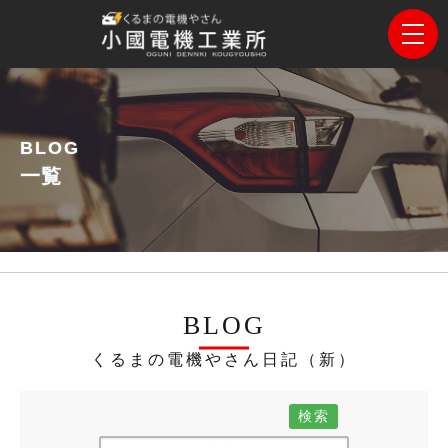
BLOG
一覧
BLOG
くるまの電機やさん日記（新）
検索