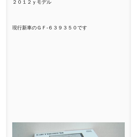
２０１２ｙモデル
現行新車のＧＦ-６３９３５０です