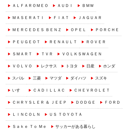
ＡＬＦＡＲＯＭＥＯ
ＡＵＤＩ
ＢＭＷ
ＭＡＳＥＲＡＴＩ
ＦＩＡＴ
ＪＡＧＵＡＲ
ＭＥＲＣＥＤＥＳ ＢＥＮＺ
ＯＰＥＬ
ＰＯＲＣＨＥ
ＰＥＵＧＥＯＴ
ＲＥＮＡＵＬＴ
ＲＯＶＥＲ
ＳＭＡＲＴ
ＴＶＲ
ＶＯＬＫＳＷＡＧＥＮ
ＶＯＬＶＯ
レクサス
トヨタ
日産
ホンダ
スバル
三菱
マツダ
ダイハツ
スズキ
いすゞ
ＣＡＤＩＬＬＡＣ
ＣＨＥＶＲＯＬＥＴ
ＣＨＲＹＳＬＥＲ ＆ ＪＥＥＰ
ＤＯＤＧＥ
ＦＯＲＤ
ＬＩＮＣＯＬＮ
ＵＳ ＴＯＹＯＴＡ
Ｓａｋｅ Ｔｏ Ｍｅ
サッカーがある暮らし