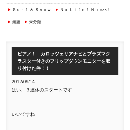
Ｓｕｒｆ ＆ Ｓｎｏｗ
Ｎｏ Ｌｉｆｅ！ Ｎｏ ×××！
無題
未分類
ビアノ！ カロッツェリアナビとプラズマク
ラスター付きのフリップダウンモニターを取
り付けた件！！
2012/09/14
はい、３連休のスタートです
いいですねー