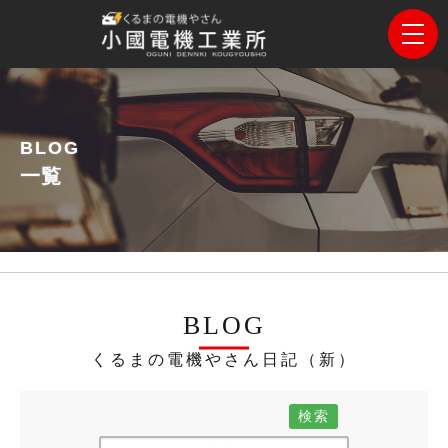
BLOG
一覧
BLOG
くるまの電機やさん日記（新）
検索