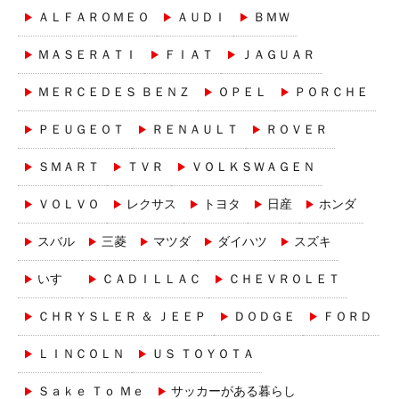
ＡＬＦＡＲＯＭＥＯ
ＡＵＤＩ
ＢＭＷ
ＭＡＳＥＲＡＴＩ
ＦＩＡＴ
ＪＡＧＵＡＲ
ＭＥＲＣＥＤＥＳ ＢＥＮＺ
ＯＰＥＬ
ＰＯＲＣＨＥ
ＰＥＵＧＥＯＴ
ＲＥＮＡＵＬＴ
ＲＯＶＥＲ
ＳＭＡＲＴ
ＴＶＲ
ＶＯＬＫＳＷＡＧＥＮ
ＶＯＬＶＯ
レクサス
トヨタ
日産
ホンダ
スバル
三菱
マツダ
ダイハツ
スズキ
いすゞ
ＣＡＤＩＬＬＡＣ
ＣＨＥＶＲＯＬＥＴ
ＣＨＲＹＳＬＥＲ ＆ ＪＥＥＰ
ＤＯＤＧＥ
ＦＯＲＤ
ＬＩＮＣＯＬＮ
ＵＳ ＴＯＹＯＴＡ
Ｓａｋｅ Ｔｏ Ｍｅ
サッカーがある暮らし