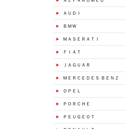
ＡＬＦＡＲＯＭＥＯ
ＡＵＤＩ
ＢＭＷ
ＭＡＳＥＲＡＴＩ
ＦＩＡＴ
ＪＡＧＵＡＲ
ＭＥＲＣＥＤＥＳ ＢＥＮＺ
ＯＰＥＬ
ＰＯＲＣＨＥ
ＰＥＵＧＥＯＴ