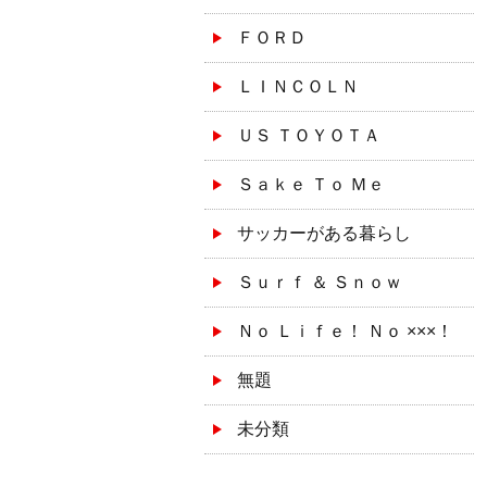
ＦＯＲＤ
ＬＩＮＣＯＬＮ
ＵＳ ＴＯＹＯＴＡ
Ｓａｋｅ Ｔｏ Ｍｅ
サッカーがある暮らし
Ｓｕｒｆ ＆ Ｓｎｏｗ
Ｎｏ Ｌｉｆｅ！ Ｎｏ ×××！
無題
未分類