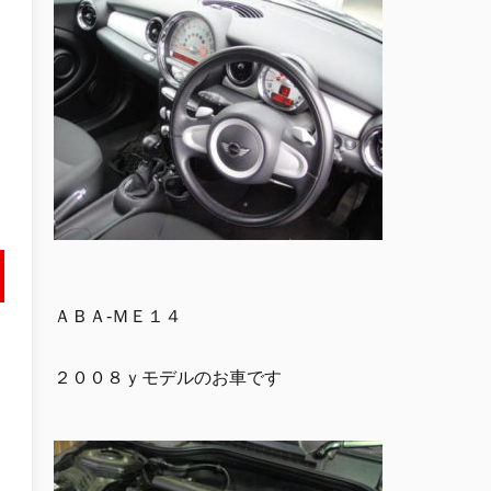
ＡＢＡ-ＭＥ１４
２００８ｙモデルのお車です