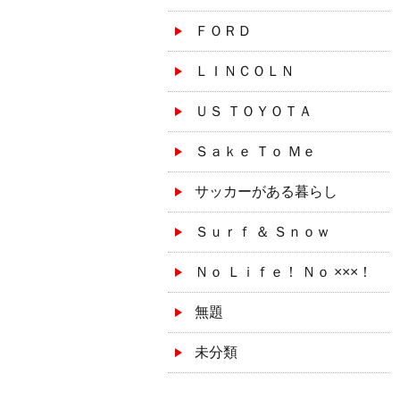
ＦＯＲＤ
ＬＩＮＣＯＬＮ
ＵＳ ＴＯＹＯＴＡ
Ｓａｋｅ Ｔｏ Ｍｅ
サッカーがある暮らし
Ｓｕｒｆ ＆ Ｓｎｏｗ
Ｎｏ Ｌｉｆｅ！ Ｎｏ ×××！
無題
未分類