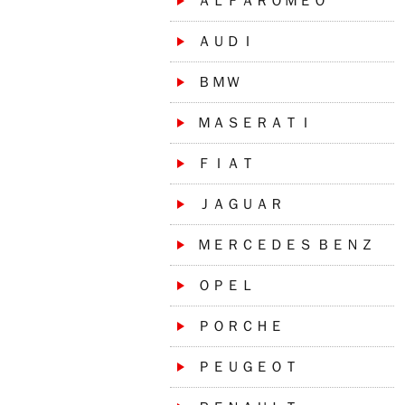
ＡＬＦＡＲＯＭＥＯ
ＡＵＤＩ
ＢＭＷ
ＭＡＳＥＲＡＴＩ
ＦＩＡＴ
ＪＡＧＵＡＲ
ＭＥＲＣＥＤＥＳ ＢＥＮＺ
ＯＰＥＬ
ＰＯＲＣＨＥ
ＰＥＵＧＥＯＴ