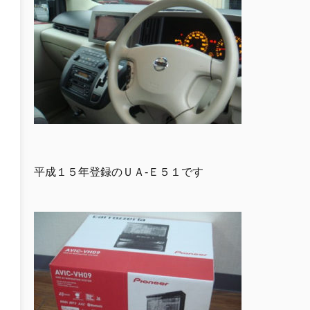
平成１５年登録のＵＡ-Ｅ５１です