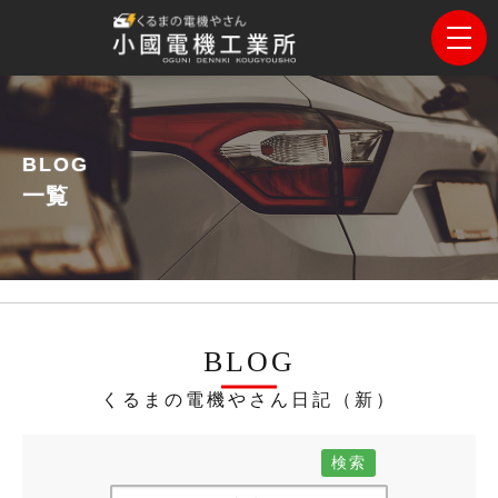
BLOG
一覧
BLOG
くるまの電機やさん日記（新）
検索