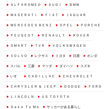
ＡＬＦＡＲＯＭＥＯ
ＡＵＤＩ
ＢＭＷ
ＭＡＳＥＲＡＴＩ
ＦＩＡＴ
ＪＡＧＵＡＲ
ＭＥＲＣＥＤＥＳ ＢＥＮＺ
ＯＰＥＬ
ＰＯＲＣＨＥ
ＰＥＵＧＥＯＴ
ＲＥＮＡＵＬＴ
ＲＯＶＥＲ
ＳＭＡＲＴ
ＴＶＲ
ＶＯＬＫＳＷＡＧＥＮ
ＶＯＬＶＯ
レクサス
トヨタ
日産
ホンダ
スバル
三菱
マツダ
ダイハツ
スズキ
いすゞ
ＣＡＤＩＬＬＡＣ
ＣＨＥＶＲＯＬＥＴ
ＣＨＲＹＳＬＥＲ ＆ ＪＥＥＰ
ＤＯＤＧＥ
ＦＯＲＤ
ＬＩＮＣＯＬＮ
ＵＳ ＴＯＹＯＴＡ
Ｓａｋｅ Ｔｏ Ｍｅ
サッカーがある暮らし