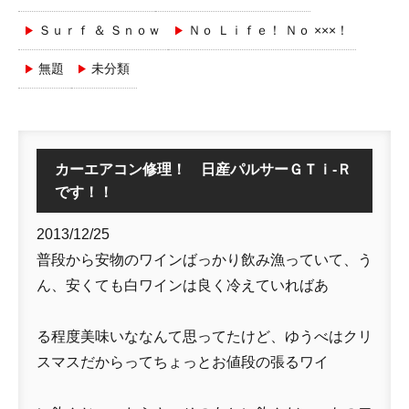
Ｓｕｒｆ ＆ Ｓｎｏｗ
Ｎｏ Ｌｉｆｅ！ Ｎｏ ×××！
無題
未分類
カーエアコン修理！ 日産パルサーＧＴｉ-Ｒ
です！！
2013/12/25
普段から安物のワインばっかり飲み漁っていて、う
ん、安くても白ワインは良く冷えていればあ
る程度美味いななんて思ってたけど、ゆうべはクリ
スマスだからってちょっとお値段の張るワイ