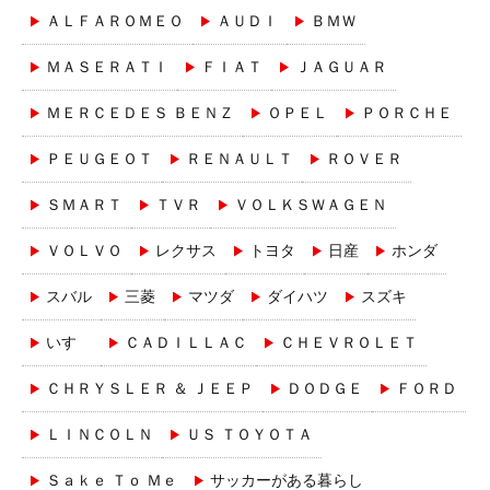
ＡＬＦＡＲＯＭＥＯ
ＡＵＤＩ
ＢＭＷ
ＭＡＳＥＲＡＴＩ
ＦＩＡＴ
ＪＡＧＵＡＲ
ＭＥＲＣＥＤＥＳ ＢＥＮＺ
ＯＰＥＬ
ＰＯＲＣＨＥ
ＰＥＵＧＥＯＴ
ＲＥＮＡＵＬＴ
ＲＯＶＥＲ
ＳＭＡＲＴ
ＴＶＲ
ＶＯＬＫＳＷＡＧＥＮ
ＶＯＬＶＯ
レクサス
トヨタ
日産
ホンダ
スバル
三菱
マツダ
ダイハツ
スズキ
いすゞ
ＣＡＤＩＬＬＡＣ
ＣＨＥＶＲＯＬＥＴ
ＣＨＲＹＳＬＥＲ ＆ ＪＥＥＰ
ＤＯＤＧＥ
ＦＯＲＤ
ＬＩＮＣＯＬＮ
ＵＳ ＴＯＹＯＴＡ
Ｓａｋｅ Ｔｏ Ｍｅ
サッカーがある暮らし