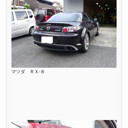
マツダ ＲＸ-８