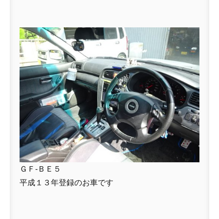
ＧＦ-ＢＥ５
平成１３年登録のお車です