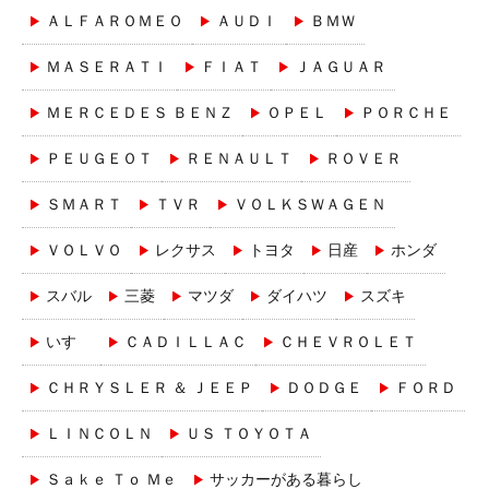
ＡＬＦＡＲＯＭＥＯ
ＡＵＤＩ
ＢＭＷ
ＭＡＳＥＲＡＴＩ
ＦＩＡＴ
ＪＡＧＵＡＲ
ＭＥＲＣＥＤＥＳ ＢＥＮＺ
ＯＰＥＬ
ＰＯＲＣＨＥ
ＰＥＵＧＥＯＴ
ＲＥＮＡＵＬＴ
ＲＯＶＥＲ
ＳＭＡＲＴ
ＴＶＲ
ＶＯＬＫＳＷＡＧＥＮ
ＶＯＬＶＯ
レクサス
トヨタ
日産
ホンダ
スバル
三菱
マツダ
ダイハツ
スズキ
いすゞ
ＣＡＤＩＬＬＡＣ
ＣＨＥＶＲＯＬＥＴ
ＣＨＲＹＳＬＥＲ ＆ ＪＥＥＰ
ＤＯＤＧＥ
ＦＯＲＤ
ＬＩＮＣＯＬＮ
ＵＳ ＴＯＹＯＴＡ
Ｓａｋｅ Ｔｏ Ｍｅ
サッカーがある暮らし