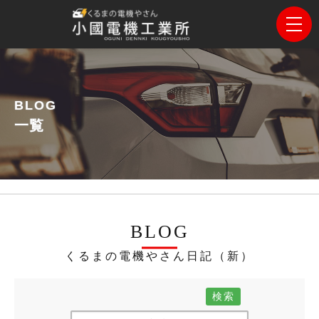
BLOG
一覧
BLOG
くるまの電機やさん日記（新）
検索